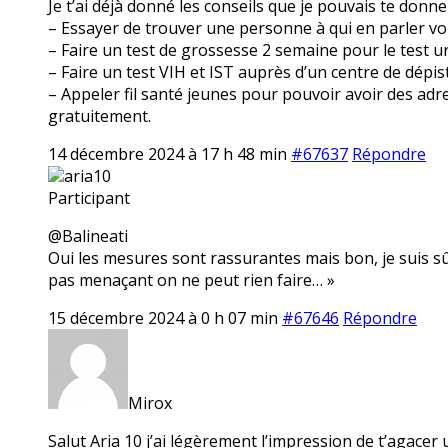
Je t’ai déjà donné les conseils que je pouvais te donner
– Essayer de trouver une personne à qui en parler voi
– Faire un test de grossesse 2 semaine pour le test u
– Faire un test VIH et IST auprès d’un centre de dép
– Appeler fil santé jeunes pour pouvoir avoir des ad
gratuitement.
14 décembre 2024 à 17 h 48 min
#67637
Répondre
aria10
Participant
@Balineati
Oui les mesures sont rassurantes mais bon, je suis sûr
pas menaçant on ne peut rien faire… »
15 décembre 2024 à 0 h 07 min
#67646
Répondre
Mirox
Salut Aria 10 j’ai légèrement l’impression de t’agacer u