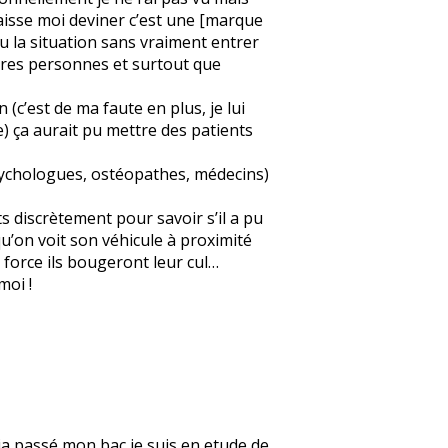
« laisse moi deviner c’est une [marque
eu la situation sans vraiment entrer
autres personnes et surtout que
 (c’est de ma faute en plus, je lui
e) ça aurait pu mettre des patients
psychologues, ostéopathes, médecins)
s discrètement pour savoir s’il a pu
 qu’on voit son véhicule à proximité
 force ils bougeront leur cul…
moi !
deja passé mon bac je suis en etude de