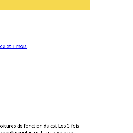
née et 1 mois
.
itures de fonction du csi. Les 3 fois
ersonnellement je ne l’ai pas vu mais