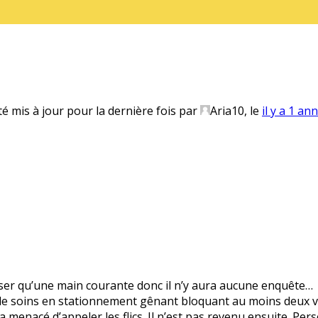
té mis à jour pour la dernière fois par
Aria10
, le
il y a 1 an
poser qu’une main courante donc il n’y aura aucune enquête…
e de soins en stationnement gênant bloquant au moins deux vo
il l’a menacé d’appeler les flics. Il n’est pas revenu ensuite. P