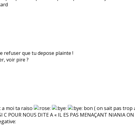
tard
de refuser que tu depose plainte !
r, voir pire ?
c a moi ta raiso
bon ( on sait pas trop a 
ICS SI C POUR NOUS DITE A « IL ES PAS MENAÇANT NIANIA 