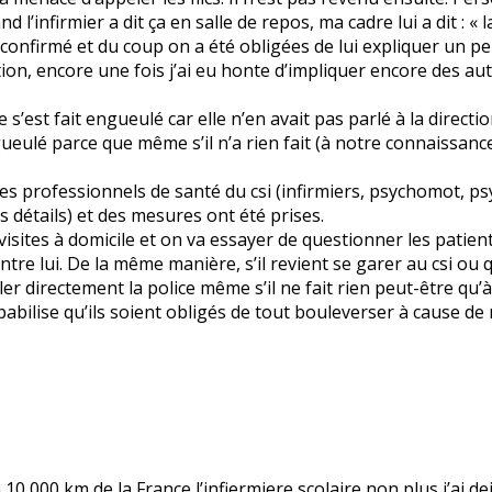
and l’infirmier a dit ça en salle de repos, ma cadre lui a dit : 
 a confirmé et du coup on a été obligées de lui expliquer un p
rection, encore une fois j’ai eu honte d’impliquer encore des 
’est fait engueulé car elle n’en avait pas parlé à la direction
ngueulé parce que même s’il n’a rien fait (à notre connaissanc
es professionnels de santé du csi (infirmiers, psychomot, 
 détails) et des mesures ont été prises.
isites à domicile et on va essayer de questionner les patient
contre lui. De la même manière, s’il revient se garer au csi ou
r directement la police même s’il ne fait rien peut-être qu’à
ilise qu’ils soient obligés de tout bouleverser à cause de 
a 10 000 km de la France l’infiermiere scolaire non plus j’ai 