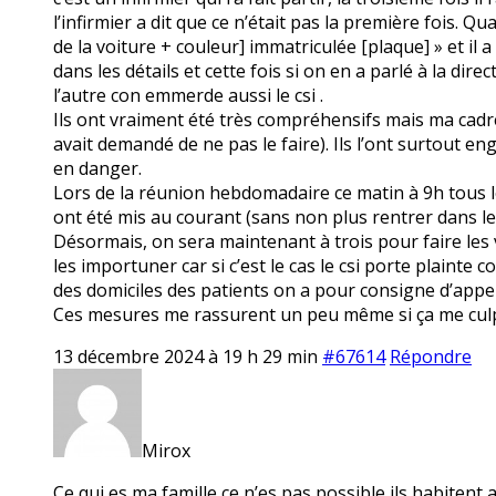
l’infirmier a dit que ce n’était pas la première fois. Qu
de la voiture + couleur] immatriculée [plaque] » et il
dans les détails et cette fois si on en a parlé à la di
l’autre con emmerde aussi le csi .
Ils ont vraiment été très compréhensifs mais ma cadre s
avait demandé de ne pas le faire). Ils l’ont surtout e
en danger.
Lors de la réunion hebdomadaire ce matin à 9h tous l
ont été mis au courant (sans non plus rentrer dans les
Désormais, on sera maintenant à trois pour faire les v
les importuner car si c’est le cas le csi porte plainte 
des domiciles des patients on a pour consigne d’appele
Ces mesures me rassurent un peu même si ça me culpab
13 décembre 2024 à 19 h 29 min
#67614
Répondre
Mirox
Ce qui es ma famille ce n’es pas possible ils habitent 