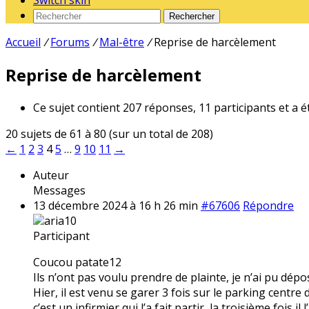
Switch skin
Rechercher
Accueil
/
Forums
/
Mal-être
/
Reprise de harcèlement
Reprise de harcèlement
Ce sujet contient 207 réponses, 11 participants et a é
20 sujets de 61 à 80 (sur un total de 208)
←
1
2
3
4
5
…
9
10
11
→
Auteur
Messages
13 décembre 2024 à 16 h 26 min
#67606
Répondre
aria10
Participant
Coucou patate12
Ils n’ont pas voulu prendre de plainte, je n’ai pu dé
Hier, il est venu se garer 3 fois sur le parking centr
c’est un infirmier qui l’a fait partir, la troisième fois 