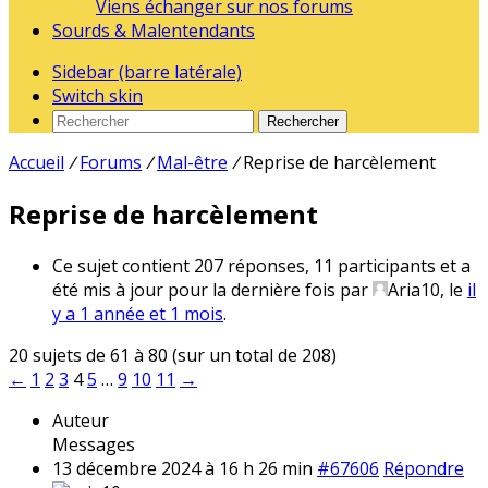
Viens échanger sur nos forums
Sourds & Malentendants
Sidebar (barre latérale)
Switch skin
Rechercher
Accueil
/
Forums
/
Mal-être
/
Reprise de harcèlement
Reprise de harcèlement
Ce sujet contient 207 réponses, 11 participants et a
été mis à jour pour la dernière fois par
Aria10
, le
il
y a 1 année et 1 mois
.
20 sujets de 61 à 80 (sur un total de 208)
←
1
2
3
4
5
…
9
10
11
→
Auteur
Messages
13 décembre 2024 à 16 h 26 min
#67606
Répondre