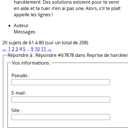
harcèlement. Des solutions existent pour te venir
en aide et te tuer n’en ai pas une. Alors, s’il te plaît
appelle les lignes !
Auteur
Messages
20 sujets de 61 à 80 (sur un total de 208)
←
1
2
3
4
5
…
9
10
11
→
Répondre à : Répondre #67878 dans Reprise de harcèle
Vos informations :
Pseudo :
E-mail :
Site :