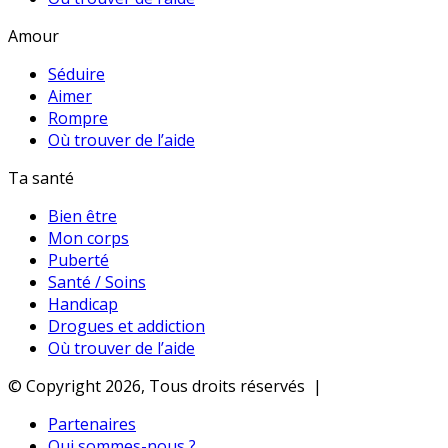
Amour
Séduire
Aimer
Rompre
Où trouver de l’aide
Ta santé
Bien être
Mon corps
Puberté
Santé / Soins
Handicap
Drogues et addiction
Où trouver de l’aide
© Copyright 2026, Tous droits réservés |
Partenaires
Qui sommes-nous ?