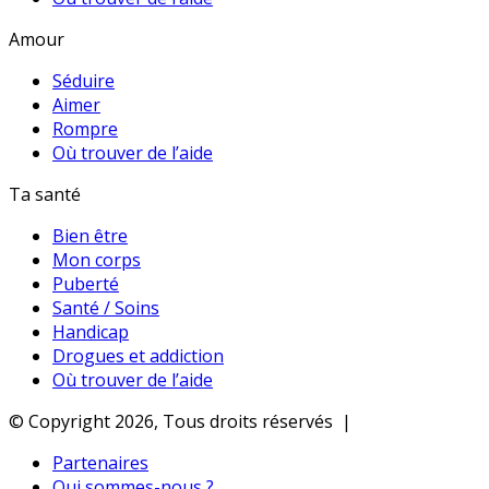
Amour
Séduire
Aimer
Rompre
Où trouver de l’aide
Ta santé
Bien être
Mon corps
Puberté
Santé / Soins
Handicap
Drogues et addiction
Où trouver de l’aide
© Copyright 2026, Tous droits réservés |
Partenaires
Qui sommes-nous ?