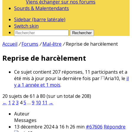
Viens échanger sur nos forums
Sourds & Malentendants
Sidebar (barre latérale)
Switch skin
Rechercher
Accueil
/
Forums
/
Mal-être
/
Reprise de harcèlement
Reprise de harcèlement
Ce sujet contient 207 réponses, 11 participants et a
été mis à jour pour la dernière fois par
Aria10
, le
il
y a 1 année et 1 mois
.
20 sujets de 61 à 80 (sur un total de 208)
←
1
2
3
4
5
…
9
10
11
→
Auteur
Messages
13 décembre 2024 à 16 h 26 min
#67606
Répondre