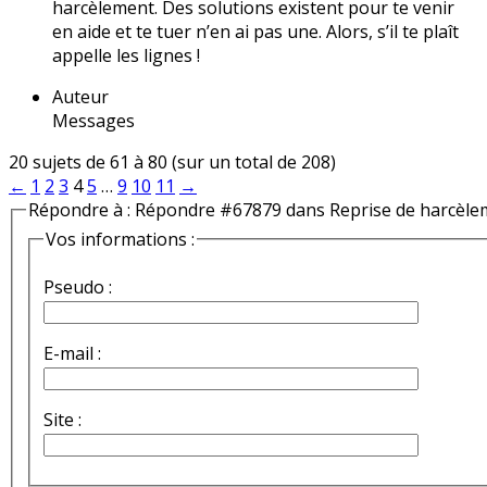
harcèlement. Des solutions existent pour te venir
en aide et te tuer n’en ai pas une. Alors, s’il te plaît
appelle les lignes !
Auteur
Messages
20 sujets de 61 à 80 (sur un total de 208)
←
1
2
3
4
5
…
9
10
11
→
Répondre à : Répondre #67879 dans Reprise de harcèle
Vos informations :
Pseudo :
E-mail :
Site :