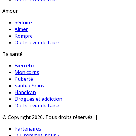
Amour
Séduire
Aimer
Rompre
Où trouver de l’aide
Ta santé
Bien être
Mon corps
Puberté
Santé / Soins
Handicap
Drogues et addiction
Où trouver de l’aide
© Copyright 2026, Tous droits réservés |
Partenaires
Qui sommes-nous ?