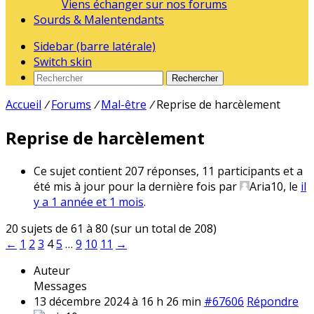
Viens échanger sur nos forums
Sourds & Malentendants
Sidebar (barre latérale)
Switch skin
Rechercher
Accueil
/
Forums
/
Mal-être
/
Reprise de harcèlement
Reprise de harcèlement
Ce sujet contient 207 réponses, 11 participants et a
été mis à jour pour la dernière fois par
Aria10
, le
il
y a 1 année et 1 mois
.
20 sujets de 61 à 80 (sur un total de 208)
←
1
2
3
4
5
…
9
10
11
→
Auteur
Messages
13 décembre 2024 à 16 h 26 min
#67606
Répondre