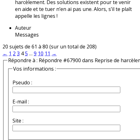
harcèlement. Des solutions existent pour te venir
en aide et te tuer n’en ai pas une. Alors, s’il te plaît
appelle les lignes !
Auteur
Messages
20 sujets de 61 à 80 (sur un total de 208)
←
1
2
3
4
5
…
9
10
11
→
Répondre à : Répondre #67900 dans Reprise de harcèle
Vos informations :
Pseudo :
E-mail :
Site :