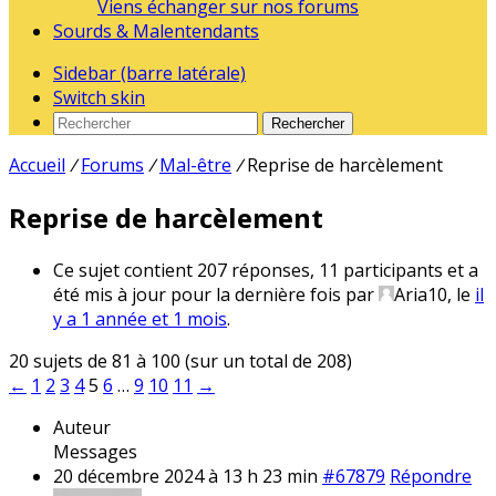
Viens échanger sur nos forums
Sourds & Malentendants
Sidebar (barre latérale)
Switch skin
Rechercher
Accueil
/
Forums
/
Mal-être
/
Reprise de harcèlement
Reprise de harcèlement
Ce sujet contient 207 réponses, 11 participants et a
été mis à jour pour la dernière fois par
Aria10
, le
il
y a 1 année et 1 mois
.
20 sujets de 81 à 100 (sur un total de 208)
←
1
2
3
4
5
6
…
9
10
11
→
Auteur
Messages
20 décembre 2024 à 13 h 23 min
#67879
Répondre