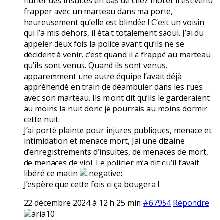
hurler des insultes en bas de chez moi et il est venu
frapper avec un marteau dans ma porte,
heureusement qu’elle est blindée ! C’est un voisin
qui l’a mis dehors, il était totalement saoul. J’ai du
appeler deux fois la police avant qu’ils ne se
décident à venir, c’est quand il a frappé au marteau
qu’ils sont venus. Quand ils sont venus,
apparemment une autre équipe l’avait déjà
appréhendé en train de déambuler dans les rues
avec son marteau. Ils m’ont dit qu’ils le garderaient
au moins la nuit donc je pourrais au moins dormir
cette nuit.
J’ai porté plainte pour injures publiques, menace et
intimidation et menace mort, Jai une dizaine
d’enregistrements d’insultes, de menaces de mort,
de menaces de viol. Le policier m’a dit qu’il l’avait
libéré ce matin
J’espère que cette fois ci ça bougera !
22 décembre 2024 à 12 h 25 min
#67954
Répondre
aria10