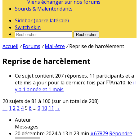
Viens échanger sur nos forums
Sourds & Malentendants
Sidebar (barre latérale)
Switch skin
Rechercher
Accueil
/
Forums
/
Mal-être
/
Reprise de harcèlement
Reprise de harcèlement
Ce sujet contient 207 réponses, 11 participants et a
été mis à jour pour la dernière fois par
Aria10
, le
il
y a 1 année et 1 mois
.
20 sujets de 81 à 100 (sur un total de 208)
←
1
2
3
4
5
6
…
9
10
11
→
Auteur
Messages
20 décembre 2024 à 13 h 23 min
#67879
Répondre