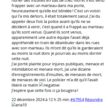
hurler des insultes en bas de chez moi et il est venu
frapper avec un marteau dans ma porte,
heureusement qu’elle est blindée ! C’est un voisin
qui l’a mis dehors, il était totalement saoul. J’ai du
appeler deux fois la police avant qu’ils ne se
décident à venir, c’est quand il a frappé au marteau
qu’ils sont venus. Quand ils sont venus,
apparemment une autre équipe l’avait déjà
appréhendé en train de déambuler dans les rues
avec son marteau. Ils m’ont dit qu’ils le garderaient
au moins la nuit donc je pourrais au moins dormir
cette nuit.
J’ai porté plainte pour injures publiques, menace et
intimidation et menace mort, Jai une dizaine
d’enregistrements d’insultes, de menaces de mort,
de menaces de viol. Le policier m’a dit qu’il l’avait
libéré ce matin
J’espère que cette fois ci ça bougera !
22 décembre 2024 à 12 h 25 min
#67954
Répondre
aria10