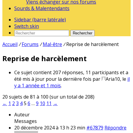
Viens échanger sur nos forums
Sourds & Malentendants
Sidebar (barre latérale)
Switch skin
Rechercher
Accueil
/
Forums
/
Mal-être
/
Reprise de harcèlement
Reprise de harcèlement
Ce sujet contient 207 réponses, 11 participants et a
été mis à jour pour la dernière fois par
Aria10
, le
il
y a 1 année et 1 mois
.
20 sujets de 81 à 100 (sur un total de 208)
←
1
2
3
4
5
6
…
9
10
11
→
Auteur
Messages
20 décembre 2024 à 13 h 23 min
#67879
Répondre