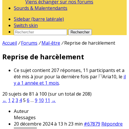
Viens échanger sur nos forums
Sourds & Malentendants
Sidebar (barre latérale)
Switch skin
Rechercher
Accueil
/
Forums
/
Mal-être
/
Reprise de harcèlement
Reprise de harcèlement
Ce sujet contient 207 réponses, 11 participants et a
été mis à jour pour la dernière fois par
Aria10
, le
il
y a 1 année et 1 mois
.
20 sujets de 81 à 100 (sur un total de 208)
←
1
2
3
4
5
6
…
9
10
11
→
Auteur
Messages
20 décembre 2024 à 13 h 23 min
#67879
Répondre