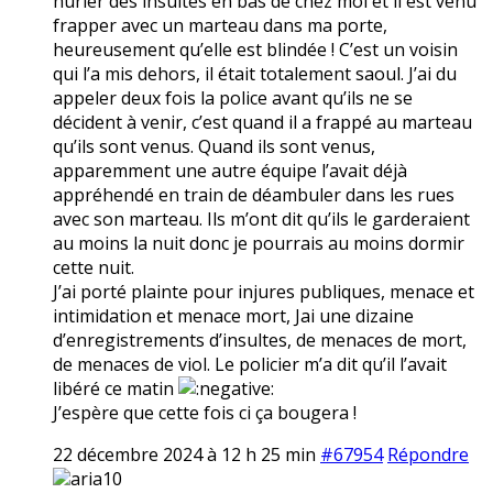
hurler des insultes en bas de chez moi et il est venu
frapper avec un marteau dans ma porte,
heureusement qu’elle est blindée ! C’est un voisin
qui l’a mis dehors, il était totalement saoul. J’ai du
appeler deux fois la police avant qu’ils ne se
décident à venir, c’est quand il a frappé au marteau
qu’ils sont venus. Quand ils sont venus,
apparemment une autre équipe l’avait déjà
appréhendé en train de déambuler dans les rues
avec son marteau. Ils m’ont dit qu’ils le garderaient
au moins la nuit donc je pourrais au moins dormir
cette nuit.
J’ai porté plainte pour injures publiques, menace et
intimidation et menace mort, Jai une dizaine
d’enregistrements d’insultes, de menaces de mort,
de menaces de viol. Le policier m’a dit qu’il l’avait
libéré ce matin
J’espère que cette fois ci ça bougera !
22 décembre 2024 à 12 h 25 min
#67954
Répondre
aria10