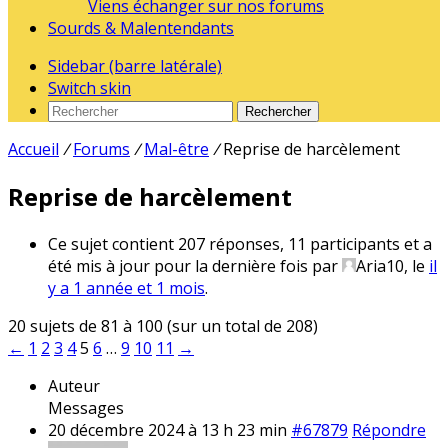
Viens échanger sur nos forums
Sourds & Malentendants
Sidebar (barre latérale)
Switch skin
Rechercher
Accueil
/
Forums
/
Mal-être
/
Reprise de harcèlement
Reprise de harcèlement
Ce sujet contient 207 réponses, 11 participants et a
été mis à jour pour la dernière fois par
Aria10
, le
il
y a 1 année et 1 mois
.
20 sujets de 81 à 100 (sur un total de 208)
←
1
2
3
4
5
6
…
9
10
11
→
Auteur
Messages
20 décembre 2024 à 13 h 23 min
#67879
Répondre