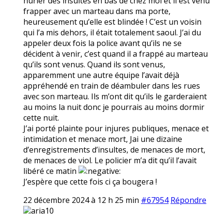
hurler des insultes en bas de chez moi et il est venu
frapper avec un marteau dans ma porte,
heureusement qu’elle est blindée ! C’est un voisin
qui l’a mis dehors, il était totalement saoul. J’ai du
appeler deux fois la police avant qu’ils ne se
décident à venir, c’est quand il a frappé au marteau
qu’ils sont venus. Quand ils sont venus,
apparemment une autre équipe l’avait déjà
appréhendé en train de déambuler dans les rues
avec son marteau. Ils m’ont dit qu’ils le garderaient
au moins la nuit donc je pourrais au moins dormir
cette nuit.
J’ai porté plainte pour injures publiques, menace et
intimidation et menace mort, Jai une dizaine
d’enregistrements d’insultes, de menaces de mort,
de menaces de viol. Le policier m’a dit qu’il l’avait
libéré ce matin
J’espère que cette fois ci ça bougera !
22 décembre 2024 à 12 h 25 min
#67954
Répondre
aria10