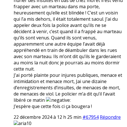
hurler des insultes en bas de chez moi et il est venu
frapper avec un marteau dans ma porte,
heureusement qu’elle est blindée ! C’est un voisin
qui l’a mis dehors, il était totalement saoul. J’ai du
appeler deux fois la police avant qu’ils ne se
décident à venir, c’est quand il a frappé au marteau
qu’ils sont venus. Quand ils sont venus,
apparemment une autre équipe l’avait déjà
appréhendé en train de déambuler dans les rues
avec son marteau. Ils m’ont dit qu’ils le garderaient
au moins la nuit donc je pourrais au moins dormir
cette nuit.
J’ai porté plainte pour injures publiques, menace et
intimidation et menace mort, Jai une dizaine
d’enregistrements d’insultes, de menaces de mort,
de menaces de viol. Le policier m’a dit qu’il l’avait
libéré ce matin
J’espère que cette fois ci ça bougera !
22 décembre 2024 à 12 h 25 min
#67954
Répondre
aria10