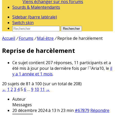
Viens échanger sur nos forums
Sourds & Malentendants
Sidebar (barre latérale)
Switch skin
Rechercher
Accueil
/
Forums
/
Mal-être
/
Reprise de harcèlement
Reprise de harcèlement
Ce sujet contient 207 réponses, 11 participants et a
été mis à jour pour la dernière fois par
Aria10
, le
il
y a 1 année et 1 mois
.
20 sujets de 81 à 100 (sur un total de 208)
←
1
2
3
4
5
6
…
9
10
11
→
Auteur
Messages
20 décembre 2024 à 13 h 23 min
#67879
Répondre