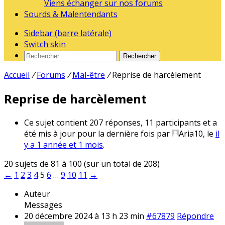
Viens échanger sur nos forums
Sourds & Malentendants
Sidebar (barre latérale)
Switch skin
Rechercher
Accueil
/
Forums
/
Mal-être
/
Reprise de harcèlement
Reprise de harcèlement
Ce sujet contient 207 réponses, 11 participants et a
été mis à jour pour la dernière fois par
Aria10
, le
il
y a 1 année et 1 mois
.
20 sujets de 81 à 100 (sur un total de 208)
←
1
2
3
4
5
6
…
9
10
11
→
Auteur
Messages
20 décembre 2024 à 13 h 23 min
#67879
Répondre