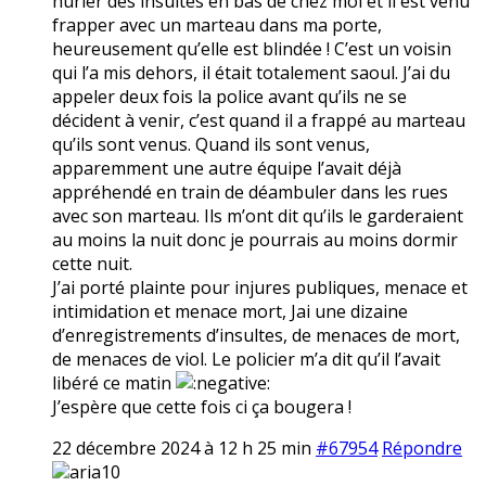
hurler des insultes en bas de chez moi et il est venu
frapper avec un marteau dans ma porte,
heureusement qu’elle est blindée ! C’est un voisin
qui l’a mis dehors, il était totalement saoul. J’ai du
appeler deux fois la police avant qu’ils ne se
décident à venir, c’est quand il a frappé au marteau
qu’ils sont venus. Quand ils sont venus,
apparemment une autre équipe l’avait déjà
appréhendé en train de déambuler dans les rues
avec son marteau. Ils m’ont dit qu’ils le garderaient
au moins la nuit donc je pourrais au moins dormir
cette nuit.
J’ai porté plainte pour injures publiques, menace et
intimidation et menace mort, Jai une dizaine
d’enregistrements d’insultes, de menaces de mort,
de menaces de viol. Le policier m’a dit qu’il l’avait
libéré ce matin
J’espère que cette fois ci ça bougera !
22 décembre 2024 à 12 h 25 min
#67954
Répondre
aria10