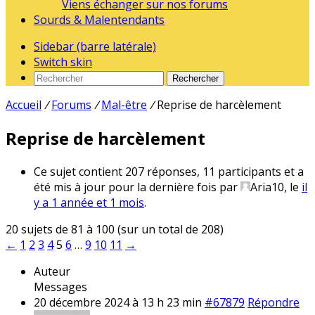
Viens échanger sur nos forums
Sourds & Malentendants
Sidebar (barre latérale)
Switch skin
Rechercher
Accueil
/
Forums
/
Mal-être
/
Reprise de harcèlement
Reprise de harcèlement
Ce sujet contient 207 réponses, 11 participants et a
été mis à jour pour la dernière fois par
Aria10
, le
il
y a 1 année et 1 mois
.
20 sujets de 81 à 100 (sur un total de 208)
←
1
2
3
4
5
6
…
9
10
11
→
Auteur
Messages
20 décembre 2024 à 13 h 23 min
#67879
Répondre