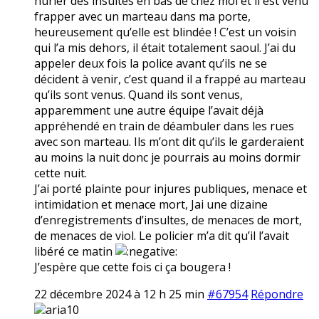
hurler des insultes en bas de chez moi et il est venu
frapper avec un marteau dans ma porte,
heureusement qu’elle est blindée ! C’est un voisin
qui l’a mis dehors, il était totalement saoul. J’ai du
appeler deux fois la police avant qu’ils ne se
décident à venir, c’est quand il a frappé au marteau
qu’ils sont venus. Quand ils sont venus,
apparemment une autre équipe l’avait déjà
appréhendé en train de déambuler dans les rues
avec son marteau. Ils m’ont dit qu’ils le garderaient
au moins la nuit donc je pourrais au moins dormir
cette nuit.
J’ai porté plainte pour injures publiques, menace et
intimidation et menace mort, Jai une dizaine
d’enregistrements d’insultes, de menaces de mort,
de menaces de viol. Le policier m’a dit qu’il l’avait
libéré ce matin
J’espère que cette fois ci ça bougera !
22 décembre 2024 à 12 h 25 min
#67954
Répondre
aria10