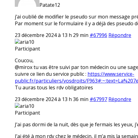
Patate12
j’ai oublié de modifier le pseudo sur mon message pré
Par moment sur le formulaire il y a déjà des pseudo déja
23 décembre 2024 à 13 h 29 min
#67996
Répondre
aria10
Participant
Coucou,
@mirox tu vas être suivi par ton médecin ou une sage 
suivre ce lien du service public :
https://www.service-
public.fr/particuliers/vosdroits/F963#:~:text=La
Tu auras tous les rdv obligatoires
23 décembre 2024 à 13 h 36 min
#67997
Répondre
aria10
Participant
J’ai pas dormi de la nuit, dès que je fermais les yeux,
J’ai été à mon rdv chez le médecin, il m’a mis la sema