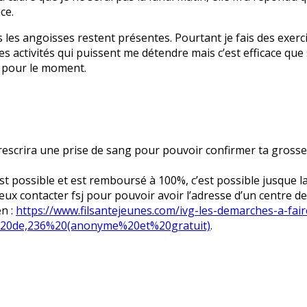
ce.
 les angoisses restent présentes. Pourtant je fais des exerci
s activités qui puissent me détendre mais c’est efficace que
e pour le moment.
 prescrira une prise de sang pour pouvoir confirmer ta grosse
 est possible et est remboursé à 100%, c’est possible jusque
eux contacter fsj pour pouvoir avoir l’adresse d’un centre d
en :
https://www.filsantejeunes.com/ivg-les-demarches-a-fair
%20de,236%20(anonyme%20et%20gratuit)
.