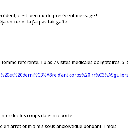
cédent, c’est bien moi le précédent message !
 entrer et la j’ai pas fait gaffe
femme référente. Tu as 7 visites médicales obligatoires. Si 
%207e%20et%20derni%C3%A8re,d’anticorps%20irr%C3%A9gul
 j’entendez les coups dans ma porte.
ine en arrêt et m’a mis sous anxiolytique pendant 1 mois.