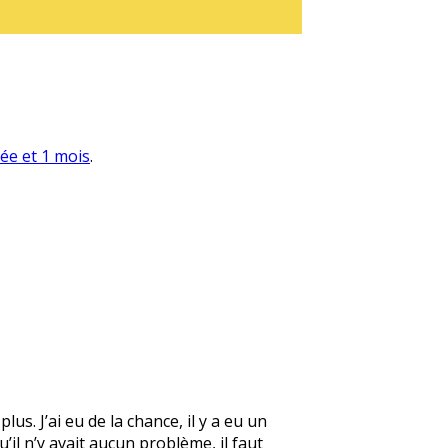
née et 1 mois
.
us. J’ai eu de la chance, il y a eu un
il n’y avait aucun problème, il faut