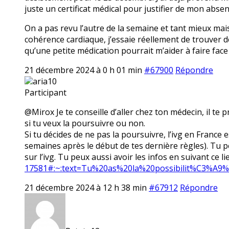
juste un certificat médical pour justifier de mon absen
On a pas revu l’autre de la semaine et tant mieux mais
cohérence cardiaque, j’essaie réellement de trouver de
qu’une petite médication pourrait m’aider à faire fac
21 décembre 2024 à 0 h 01 min
#67900
Répondre
aria10
Participant
@Mirox Je te conseille d’aller chez ton médecin, il te
si tu veux la poursuivre ou non.
Si tu décides de ne pas la poursuivre, l’ivg en France
semaines après le début de tes dernière règles). Tu p
sur l’ivg. Tu peux aussi avoir les infos en suivant ce li
17581#:~:text=Tu%20as%20la%20possibilit%C3%A9
21 décembre 2024 à 12 h 38 min
#67912
Répondre