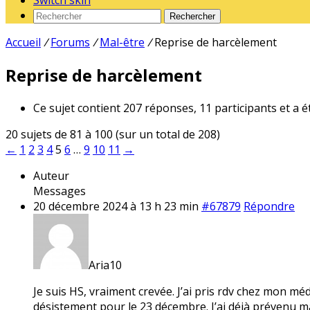
Switch skin
Rechercher
Accueil
/
Forums
/
Mal-être
/
Reprise de harcèlement
Reprise de harcèlement
Ce sujet contient 207 réponses, 11 participants et a é
20 sujets de 81 à 100 (sur un total de 208)
←
1
2
3
4
5
6
…
9
10
11
→
Auteur
Messages
20 décembre 2024 à 13 h 23 min
#67879
Répondre
Aria10
Je suis HS, vraiment crevée. J’ai pris rdv chez mon méd
désistement pour le 23 décembre. J’ai déjà prévenu ma 