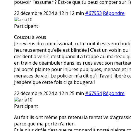
pouvoir l’assumer ? Est-ce que tu peux compter sur l’a
22 décembre 2024 à 12 h 12 min
#67953
Répondre
aria10
Participant
Coucou à vous
Je reviens du commissariat, cette nuit il est venu hur
heureusement qu’elle est blindée ! C’est un voisin qui l
décident à venir, c’est quand il a frappé au marteau 
en train de déambuler dans les rues avec son marteau. 
J’ai porté plainte pour injures publiques, menace et 
menaces de viol. Le policier m’a dit qu’il l’avait libéré 
J’espère que cette fois ci ça bougera !
22 décembre 2024 à 12 h 25 min
#67954
Répondre
aria10
Participant
Au fait ils ont même pas retenu la tentative d’agres
parce que ma porte n’a rien.
Et le plus drôle c’est que ce connard à porté plainte