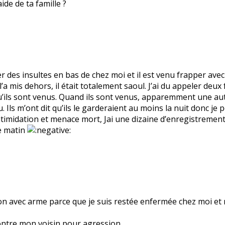
ide de ta famille ?
ler des insultes en bas de chez moi et il est venu frapper a
’a mis dehors, il était totalement saoul. J’ai du appeler deux f
qu’ils sont venus. Quand ils sont venus, apparemment une au
Ils m’ont dit qu’ils le garderaient au moins la nuit donc je 
intimidation et menace mort, Jai une dizaine d’enregistremen
ce matin
sion avec arme parce que je suis restée enfermée chez moi et
 contre mon voisin pour agression