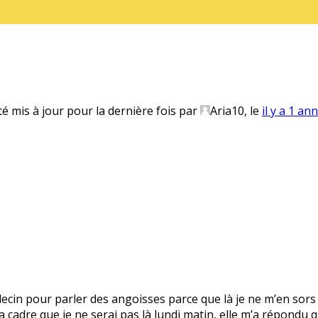
té mis à jour pour la dernière fois par
Aria10
, le
il y a 1 an
ecin pour parler des angoisses parce que là je ne m’en sors pl
cadre que je ne serai pas là lundi matin, elle m’a répondu qu’