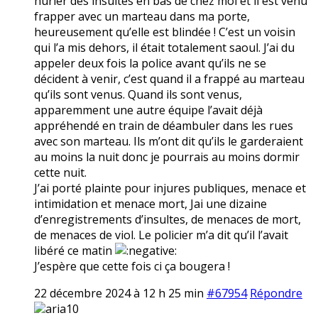
hurler des insultes en bas de chez moi et il est venu
frapper avec un marteau dans ma porte,
heureusement qu’elle est blindée ! C’est un voisin
qui l’a mis dehors, il était totalement saoul. J’ai du
appeler deux fois la police avant qu’ils ne se
décident à venir, c’est quand il a frappé au marteau
qu’ils sont venus. Quand ils sont venus,
apparemment une autre équipe l’avait déjà
appréhendé en train de déambuler dans les rues
avec son marteau. Ils m’ont dit qu’ils le garderaient
au moins la nuit donc je pourrais au moins dormir
cette nuit.
J’ai porté plainte pour injures publiques, menace et
intimidation et menace mort, Jai une dizaine
d’enregistrements d’insultes, de menaces de mort,
de menaces de viol. Le policier m’a dit qu’il l’avait
libéré ce matin
J’espère que cette fois ci ça bougera !
22 décembre 2024 à 12 h 25 min
#67954
Répondre
aria10