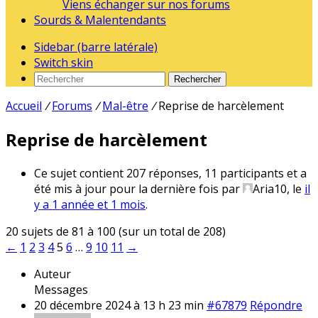
Viens échanger sur nos forums
Sourds & Malentendants
Sidebar (barre latérale)
Switch skin
Rechercher
Accueil
/
Forums
/
Mal-être
/
Reprise de harcèlement
Reprise de harcèlement
Ce sujet contient 207 réponses, 11 participants et a
été mis à jour pour la dernière fois par
Aria10
, le
il
y a 1 année et 1 mois
.
20 sujets de 81 à 100 (sur un total de 208)
←
1
2
3
4
5
6
…
9
10
11
→
Auteur
Messages
20 décembre 2024 à 13 h 23 min
#67879
Répondre