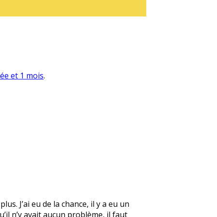
née et 1 mois
.
us. J’ai eu de la chance, il y a eu un
il n’y avait aucun problème, il faut