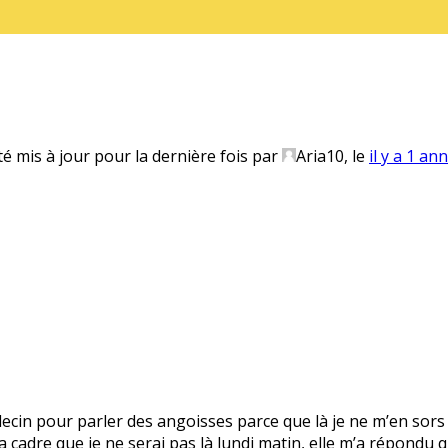
té mis à jour pour la dernière fois par
Aria10
, le
il y a 1 an
ecin pour parler des angoisses parce que là je ne m’en sors pl
cadre que je ne serai pas là lundi matin, elle m’a répondu qu’