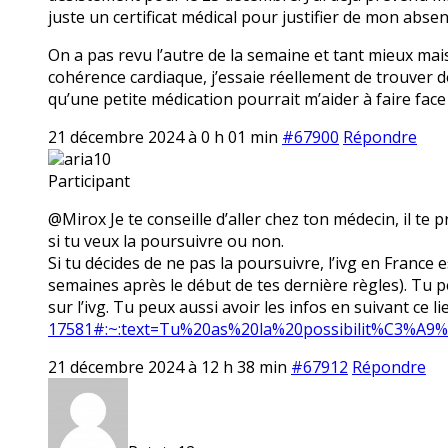
juste un certificat médical pour justifier de mon absen
On a pas revu l’autre de la semaine et tant mieux mais
cohérence cardiaque, j’essaie réellement de trouver de
qu’une petite médication pourrait m’aider à faire fac
21 décembre 2024 à 0 h 01 min
#67900
Répondre
aria10
Participant
@Mirox Je te conseille d’aller chez ton médecin, il te
si tu veux la poursuivre ou non.
Si tu décides de ne pas la poursuivre, l’ivg en France
semaines après le début de tes dernière règles). Tu p
sur l’ivg. Tu peux aussi avoir les infos en suivant ce li
17581#:~:text=Tu%20as%20la%20possibilit%C3%A9
21 décembre 2024 à 12 h 38 min
#67912
Répondre