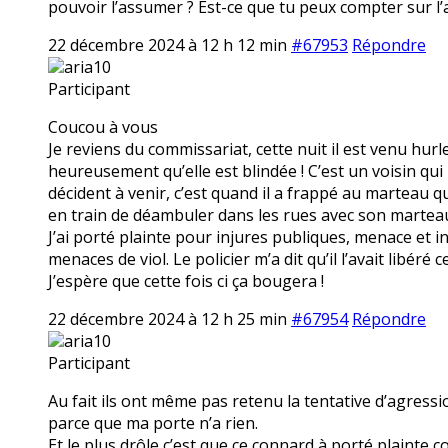
pouvoir l’assumer ? Est-ce que tu peux compter sur l’a
22 décembre 2024 à 12 h 12 min
#67953
Répondre
aria10
Participant
Coucou à vous
Je reviens du commissariat, cette nuit il est venu hur
heureusement qu’elle est blindée ! C’est un voisin qui l
décident à venir, c’est quand il a frappé au marteau 
en train de déambuler dans les rues avec son marteau. 
J’ai porté plainte pour injures publiques, menace et 
menaces de viol. Le policier m’a dit qu’il l’avait libéré 
J’espère que cette fois ci ça bougera !
22 décembre 2024 à 12 h 25 min
#67954
Répondre
aria10
Participant
Au fait ils ont même pas retenu la tentative d’agres
parce que ma porte n’a rien.
Et le plus drôle c’est que ce connard à porté plainte