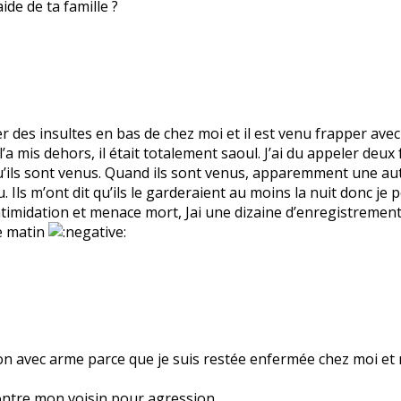
ide de ta famille ?
ler des insultes en bas de chez moi et il est venu frapper a
’a mis dehors, il était totalement saoul. J’ai du appeler deux f
qu’ils sont venus. Quand ils sont venus, apparemment une au
Ils m’ont dit qu’ils le garderaient au moins la nuit donc je 
intimidation et menace mort, Jai une dizaine d’enregistremen
ce matin
sion avec arme parce que je suis restée enfermée chez moi et
 contre mon voisin pour agression