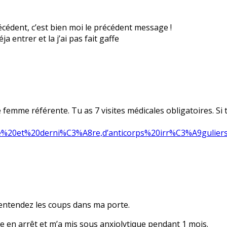
cédent, c’est bien moi le précédent message !
 entrer et la j’ai pas fait gaffe
femme référente. Tu as 7 visites médicales obligatoires. Si 
%207e%20et%20derni%C3%A8re,d’anticorps%20irr%C3%A9gul
 j’entendez les coups dans ma porte.
ine en arrêt et m’a mis sous anxiolytique pendant 1 mois.