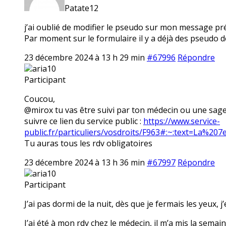
Patate12
j’ai oublié de modifier le pseudo sur mon message pré
Par moment sur le formulaire il y a déjà des pseudo déja
23 décembre 2024 à 13 h 29 min
#67996
Répondre
aria10
Participant
Coucou,
@mirox tu vas être suivi par ton médecin ou une sage 
suivre ce lien du service public :
https://www.service-
public.fr/particuliers/vosdroits/F963#:~:text=La
Tu auras tous les rdv obligatoires
23 décembre 2024 à 13 h 36 min
#67997
Répondre
aria10
Participant
J’ai pas dormi de la nuit, dès que je fermais les yeux,
J’ai été à mon rdv chez le médecin, il m’a mis la sema