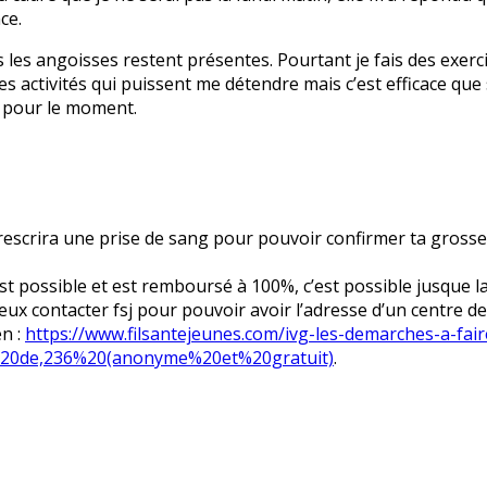
ce.
 les angoisses restent présentes. Pourtant je fais des exerci
s activités qui puissent me détendre mais c’est efficace que
e pour le moment.
 prescrira une prise de sang pour pouvoir confirmer ta grosse
 est possible et est remboursé à 100%, c’est possible jusque
eux contacter fsj pour pouvoir avoir l’adresse d’un centre d
en :
https://www.filsantejeunes.com/ivg-les-demarches-a-fair
%20de,236%20(anonyme%20et%20gratuit)
.