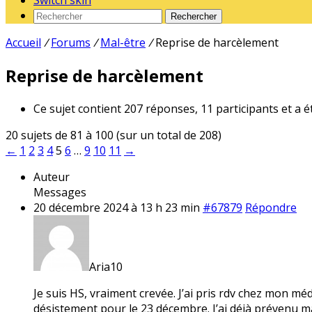
Switch skin
Rechercher
Accueil
/
Forums
/
Mal-être
/
Reprise de harcèlement
Reprise de harcèlement
Ce sujet contient 207 réponses, 11 participants et a é
20 sujets de 81 à 100 (sur un total de 208)
←
1
2
3
4
5
6
…
9
10
11
→
Auteur
Messages
20 décembre 2024 à 13 h 23 min
#67879
Répondre
Aria10
Je suis HS, vraiment crevée. J’ai pris rdv chez mon méd
désistement pour le 23 décembre. J’ai déjà prévenu ma 