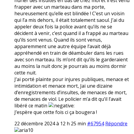
hurler des insultes en bas de chez moi et il est venu
frapper avec un marteau dans ma porte,
heureusement qu’elle est blindée ! C’est un voisin
qui l’a mis dehors, il était totalement saoul. J’ai du
appeler deux fois la police avant qu’ils ne se
décident à venir, c’est quand il a frappé au marteau
qu’ils sont venus. Quand ils sont venus,
apparemment une autre équipe l’avait déjà
appréhendé en train de déambuler dans les rues
avec son marteau. Ils m’ont dit qu’ils le garderaient
au moins la nuit donc je pourrais au moins dormir
cette nuit.
J’ai porté plainte pour injures publiques, menace et
intimidation et menace mort, Jai une dizaine
d’enregistrements d’insultes, de menaces de mort,
de menaces de viol. Le policier m’a dit qu’il l’avait
libéré ce matin
J’espère que cette fois ci ça bougera !
22 décembre 2024 à 12 h 25 min
#67954
Répondre
aria10