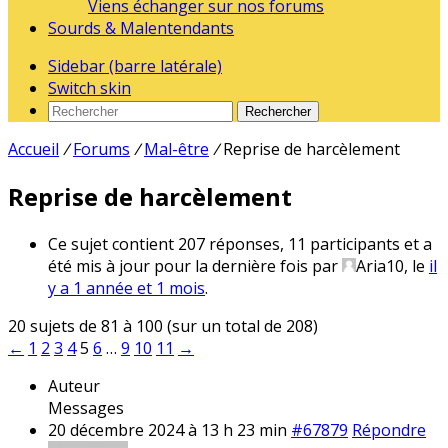
Viens échanger sur nos forums
Sourds & Malentendants
Sidebar (barre latérale)
Switch skin
Rechercher
Accueil
/
Forums
/
Mal-être
/
Reprise de harcèlement
Reprise de harcèlement
Ce sujet contient 207 réponses, 11 participants et a
été mis à jour pour la dernière fois par
Aria10
, le
il
y a 1 année et 1 mois
.
20 sujets de 81 à 100 (sur un total de 208)
←
1
2
3
4
5
6
…
9
10
11
→
Auteur
Messages
20 décembre 2024 à 13 h 23 min
#67879
Répondre