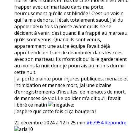
hurler des insultes en bas de chez moi et il est venu
frapper avec un marteau dans ma porte,
heureusement qu’elle est blindée ! C’est un voisin
qui l’a mis dehors, il était totalement saoul. J’ai du
appeler deux fois la police avant qu’ils ne se
décident à venir, c’est quand il a frappé au marteau
qu’ils sont venus. Quand ils sont venus,
apparemment une autre équipe l’avait déjà
appréhendé en train de déambuler dans les rues
avec son marteau. Ils m’ont dit qu’ils le garderaient
au moins la nuit donc je pourrais au moins dormir
cette nuit.
J’ai porté plainte pour injures publiques, menace et
intimidation et menace mort, Jai une dizaine
d’enregistrements d’insultes, de menaces de mort,
de menaces de viol. Le policier m’a dit qu’il l’avait
libéré ce matin
J’espère que cette fois ci ça bougera !
22 décembre 2024 à 12 h 25 min
#67954
Répondre
aria10