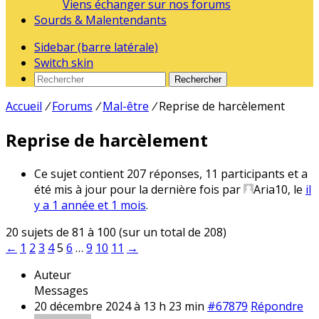
Viens échanger sur nos forums
Sourds & Malentendants
Sidebar (barre latérale)
Switch skin
Rechercher
Accueil
/
Forums
/
Mal-être
/
Reprise de harcèlement
Reprise de harcèlement
Ce sujet contient 207 réponses, 11 participants et a
été mis à jour pour la dernière fois par
Aria10
, le
il
y a 1 année et 1 mois
.
20 sujets de 81 à 100 (sur un total de 208)
←
1
2
3
4
5
6
…
9
10
11
→
Auteur
Messages
20 décembre 2024 à 13 h 23 min
#67879
Répondre