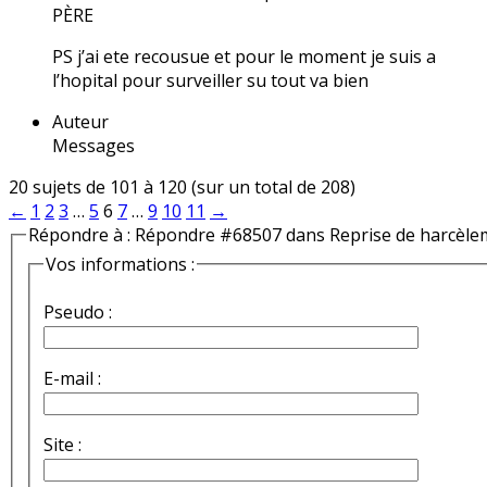
PÈRE
PS j’ai ete recousue et pour le moment je suis a
l’hopital pour surveiller su tout va bien
Auteur
Messages
20 sujets de 101 à 120 (sur un total de 208)
←
1
2
3
…
5
6
7
…
9
10
11
→
Répondre à : Répondre #68507 dans Reprise de harcèle
Vos informations :
Pseudo :
E-mail :
Site :