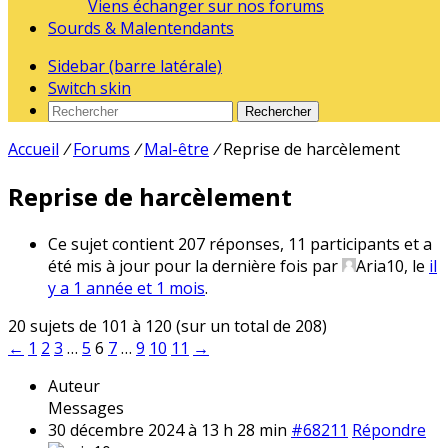
Viens échanger sur nos forums
Sourds & Malentendants
Sidebar (barre latérale)
Switch skin
Rechercher
Accueil
/
Forums
/
Mal-être
/
Reprise de harcèlement
Reprise de harcèlement
Ce sujet contient 207 réponses, 11 participants et a
été mis à jour pour la dernière fois par
Aria10
, le
il
y a 1 année et 1 mois
.
20 sujets de 101 à 120 (sur un total de 208)
←
1
2
3
…
5
6
7
…
9
10
11
→
Auteur
Messages
30 décembre 2024 à 13 h 28 min
#68211
Répondre