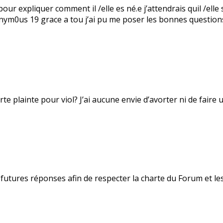
ur expliquer comment il /elle es né.e j’attendrais quil /elle 
0nym0us 19 grace a tou j’ai pu me poser les bonnes question
te plainte pour viol? J’ai aucune envie d’avorter ni de faire 
futures réponses afin de respecter la charte du Forum et les 