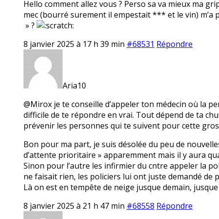
Hello comment allez vous ? Perso sa va mieux ma grip
mec (bourré surement il empestait *** et le vin) m’a p
» ?
8 janvier 2025 à 17 h 39 min
#68531
Répondre
Aria10
@Mirox je te conseille d’appeler ton médecin où la pe
difficile de te répondre en vrai. Tout dépend de ta chut
prévenir les personnes qui te suivent pour cette gros
Bon pour ma part, je suis désolée du peu de nouvelles,
d’attente prioritaire » apparemment mais il y aura qu
Sinon pour l’autre les infirmier du cntre appeler la p
ne faisait rien, les policiers lui ont juste demandé de pa
Là on est en tempête de neige jusque demain, jusque
8 janvier 2025 à 21 h 47 min
#68558
Répondre