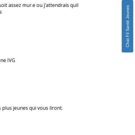
soit assez mur.e ou j’attendrais quil
Chat Fil Santé Jeunes
s
une IVG
plus jeunes qui vous liront.