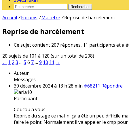
Switch skin
Rechercher
Accueil
/
Forums
/
Mal-être
/
Reprise de harcèlement
Reprise de harcèlement
Ce sujet contient 207 réponses, 11 participants et a é
20 sujets de 101 à 120 (sur un total de 208)
←
1
2
3
…
5
6
7
…
9
10
11
→
Auteur
Messages
30 décembre 2024 à 13 h 28 min
#68211
Répondre
aria10
Participant
Coucou à vous !
Reprise du stage ce matin, ça a été un peu difficile 
faire le point. Normalement il va appeler le cmp pour 