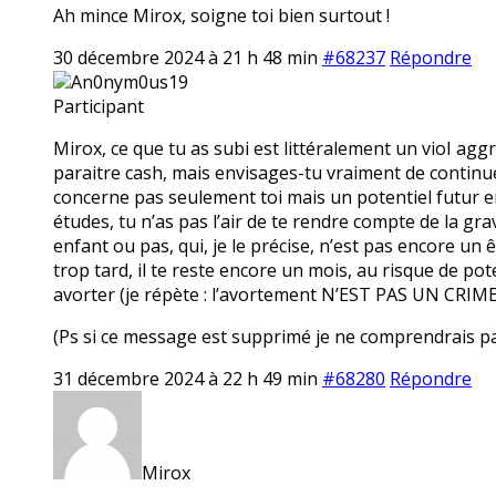
Ah mince Mirox, soigne toi bien surtout !
30 décembre 2024 à 21 h 48 min
#68237
Répondre
An0nym0us19
Participant
Mirox, ce que tu as subi est littéralement un vioI agg
paraitre cash, mais envisages-tu vraiment de continuer 
concerne pas seulement toi mais un potentiel futur en
études, tu n’as pas l’air de te rendre compte de la gra
enfant ou pas, qui, je le précise, n’est pas encore un ê
trop tard, il te reste encore un mois, au risque de pot
avorter (je répète : l’avortement N’EST PAS UN CRIME
(Ps si ce message est supprimé je ne comprendrais pas 
31 décembre 2024 à 22 h 49 min
#68280
Répondre
Mirox