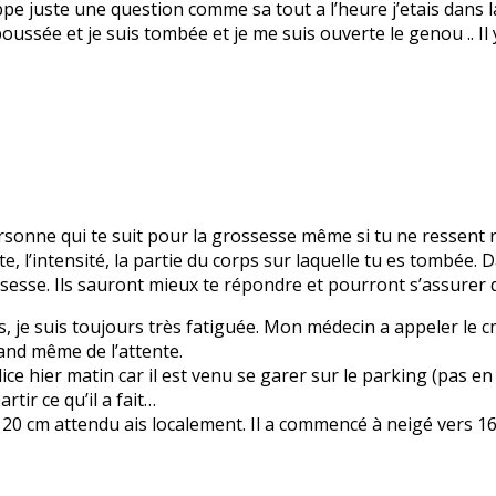
pe juste une question comme sa tout a l’heure j’etais dans l
oussée et je suis tombée et je me suis ouverte le genou .. Il
rsonne qui te suit pour la grossesse même si tu ne ressent r
e, l’intensité, la partie du corps sur laquelle tu es tombée. D
sesse. Ils sauront mieux te répondre et pourront s’assurer q
 je suis toujours très fatiguée. Mon médecin a appeler le cmp
and même de l’attente.
olice hier matin car il est venu se garer sur le parking (pas
rtir ce qu’il a fait…
 20 cm attendu ais localement. Il a commencé à neigé vers 1