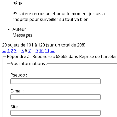
PÈRE
PS j’ai ete recousue et pour le moment je suis a
l’hopital pour surveiller su tout va bien
Auteur
Messages
20 sujets de 101 à 120 (sur un total de 208)
←
1
2
3
…
5
6
7
…
9
10
11
→
Répondre à : Répondre #68665 dans Reprise de harcèle
Vos informations :
Pseudo :
E-mail :
Site :