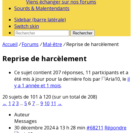
Viens échanger sur nos forums
Sourds & Malentendants
Sidebar (barre latérale)
Switch skin
Rechercher
Accueil
/
Forums
/
Mal-être
/
Reprise de harcèlement
Reprise de harcèlement
Ce sujet contient 207 réponses, 11 participants et a
été mis à jour pour la dernière fois par
Aria10
, le
il
y a 1 année et 1 mois
.
20 sujets de 101 à 120 (sur un total de 208)
←
1
2
3
…
5
6
7
…
9
10
11
→
Auteur
Messages
30 décembre 2024 à 13 h 28 min
#68211
Répondre