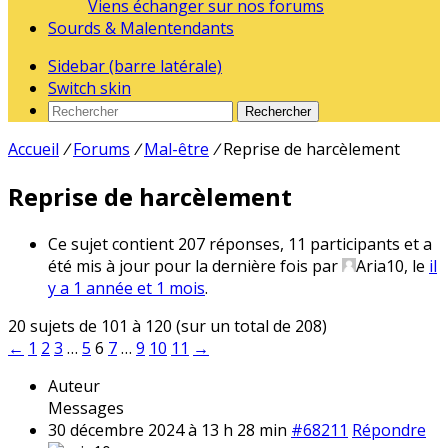
Viens échanger sur nos forums
Sourds & Malentendants
Sidebar (barre latérale)
Switch skin
Rechercher
Accueil
/
Forums
/
Mal-être
/
Reprise de harcèlement
Reprise de harcèlement
Ce sujet contient 207 réponses, 11 participants et a
été mis à jour pour la dernière fois par
Aria10
, le
il
y a 1 année et 1 mois
.
20 sujets de 101 à 120 (sur un total de 208)
←
1
2
3
…
5
6
7
…
9
10
11
→
Auteur
Messages
30 décembre 2024 à 13 h 28 min
#68211
Répondre