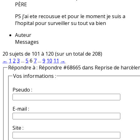
PÈRE
PS j’ai ete recousue et pour le moment je suis a
l’hopital pour surveiller su tout va bien
Auteur
Messages
20 sujets de 101 à 120 (sur un total de 208)
←
1
2
3
…
5
6
7
…
9
10
11
→
Répondre à : Répondre #68665 dans Reprise de harcèle
Vos informations :
Pseudo :
E-mail :
Site :