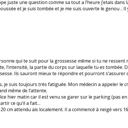
pe juste une question comme sa tout a l’heure j’etais dans l
oussée et je suis tombée et je me suis ouverte le genou .. Il
rsonne qui te suit pour la grossesse même si tu ne ressent r
e, l’intensité, la partie du corps sur laquelle tu es tombée. D
sesse. Ils sauront mieux te répondre et pourront s’assurer q
 je suis toujours très fatiguée. Mon médecin a appeler le cmp
and même de l’attente.
olice hier matin car il est venu se garer sur le parking (pas
rtir ce qu’il a fait…
 20 cm attendu ais localement. Il a commencé à neigé vers 1