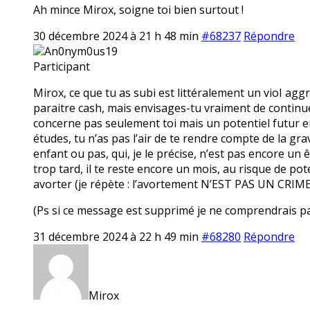
Ah mince Mirox, soigne toi bien surtout !
30 décembre 2024 à 21 h 48 min
#68237
Répondre
An0nym0us19
Participant
Mirox, ce que tu as subi est littéralement un vioI agg
paraitre cash, mais envisages-tu vraiment de continuer 
concerne pas seulement toi mais un potentiel futur en
études, tu n’as pas l’air de te rendre compte de la gra
enfant ou pas, qui, je le précise, n’est pas encore un ê
trop tard, il te reste encore un mois, au risque de pot
avorter (je répète : l’avortement N’EST PAS UN CRIME
(Ps si ce message est supprimé je ne comprendrais pas 
31 décembre 2024 à 22 h 49 min
#68280
Répondre
Mirox