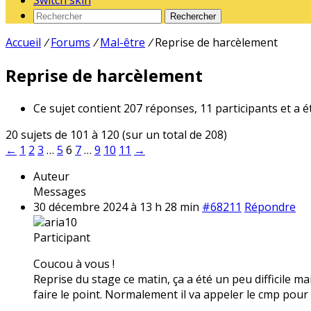
Switch skin
Rechercher
Accueil
/
Forums
/
Mal-être
/
Reprise de harcèlement
Reprise de harcèlement
Ce sujet contient 207 réponses, 11 participants et a é
20 sujets de 101 à 120 (sur un total de 208)
←
1
2
3
…
5
6
7
…
9
10
11
→
Auteur
Messages
30 décembre 2024 à 13 h 28 min
#68211
Répondre
aria10
Participant
Coucou à vous !
Reprise du stage ce matin, ça a été un peu difficile 
faire le point. Normalement il va appeler le cmp pour 