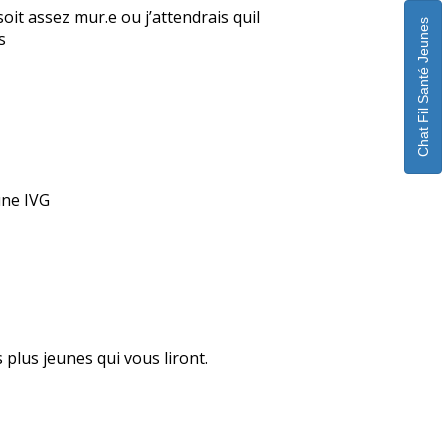
soit assez mur.e ou j’attendrais quil
Chat Fil Santé Jeunes
s
une IVG
plus jeunes qui vous liront.