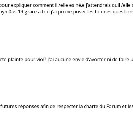
ur expliquer comment il /elle es né.e j’attendrais quil /elle 
0nym0us 19 grace a tou j’ai pu me poser les bonnes question
te plainte pour viol? J’ai aucune envie d’avorter ni de faire 
futures réponses afin de respecter la charte du Forum et les 