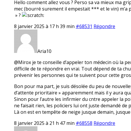
Hello comment allez vous ? Perso sa va mieux ma grip
mec (bourré surement il empestait *** et le vin) m’a p
» ?
8 janvier 2025 à 17 h 39 min
#68531
Répondre
Aria10
@Mirox je te conseille d’appeler ton médecin où la pe
difficile de te répondre en vrai. Tout dépend de ta chut
prévenir les personnes qui te suivent pour cette gros
Bon pour ma part, je suis désolée du peu de nouvelles,
d’attente prioritaire » apparemment mais il y aura qu
Sinon pour l’autre les infirmier du cntre appeler la p
ne faisait rien, les policiers lui ont juste demandé de pa
Là on est en tempête de neige jusque demain, jusque
8 janvier 2025 à 21 h 47 min
#68558
Répondre