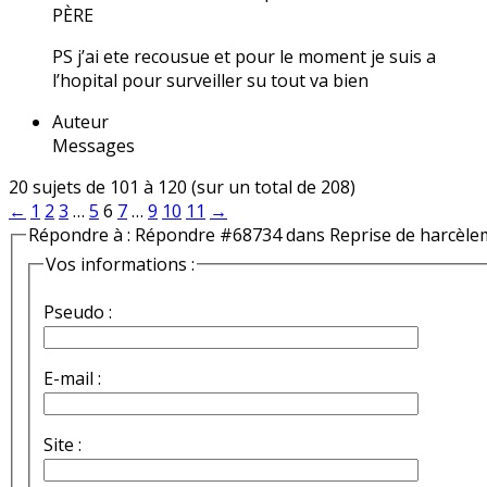
PÈRE
PS j’ai ete recousue et pour le moment je suis a
l’hopital pour surveiller su tout va bien
Auteur
Messages
20 sujets de 101 à 120 (sur un total de 208)
←
1
2
3
…
5
6
7
…
9
10
11
→
Répondre à : Répondre #68734 dans Reprise de harcèle
Vos informations :
Pseudo :
E-mail :
Site :