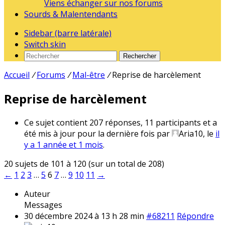
Viens échanger sur nos forums
Sourds & Malentendants
Sidebar (barre latérale)
Switch skin
Rechercher
Accueil
/
Forums
/
Mal-être
/
Reprise de harcèlement
Reprise de harcèlement
Ce sujet contient 207 réponses, 11 participants et a
été mis à jour pour la dernière fois par
Aria10
, le
il
y a 1 année et 1 mois
.
20 sujets de 101 à 120 (sur un total de 208)
←
1
2
3
…
5
6
7
…
9
10
11
→
Auteur
Messages
30 décembre 2024 à 13 h 28 min
#68211
Répondre