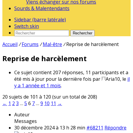
Viens échanger sur nos forums
Sourds & Malentendants
Sidebar (barre latérale)
Switch skin
Rechercher
Accueil
/
Forums
/
Mal-être
/
Reprise de harcèlement
Reprise de harcèlement
Ce sujet contient 207 réponses, 11 participants et a
été mis à jour pour la dernière fois par
Aria10
, le
il
y a 1 année et 1 mois
.
20 sujets de 101 à 120 (sur un total de 208)
←
1
2
3
…
5
6
7
…
9
10
11
→
Auteur
Messages
30 décembre 2024 à 13 h 28 min
#68211
Répondre