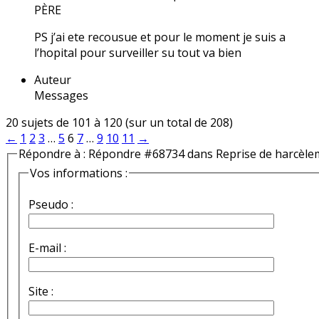
PÈRE
PS j’ai ete recousue et pour le moment je suis a
l’hopital pour surveiller su tout va bien
Auteur
Messages
20 sujets de 101 à 120 (sur un total de 208)
←
1
2
3
…
5
6
7
…
9
10
11
→
Répondre à : Répondre #68734 dans Reprise de harcèle
Vos informations :
Pseudo :
E-mail :
Site :