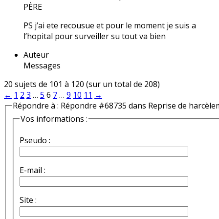
PÈRE
PS j’ai ete recousue et pour le moment je suis a
l’hopital pour surveiller su tout va bien
Auteur
Messages
20 sujets de 101 à 120 (sur un total de 208)
←
1
2
3
…
5
6
7
…
9
10
11
→
Répondre à : Répondre #68735 dans Reprise de harcèle
Vos informations :
Pseudo :
E-mail :
Site :