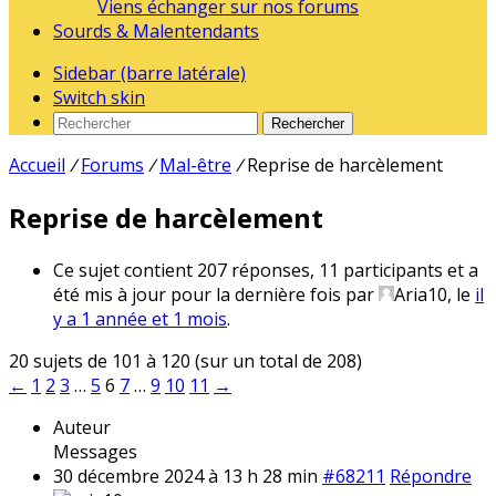
Viens échanger sur nos forums
Sourds & Malentendants
Sidebar (barre latérale)
Switch skin
Rechercher
Accueil
/
Forums
/
Mal-être
/
Reprise de harcèlement
Reprise de harcèlement
Ce sujet contient 207 réponses, 11 participants et a
été mis à jour pour la dernière fois par
Aria10
, le
il
y a 1 année et 1 mois
.
20 sujets de 101 à 120 (sur un total de 208)
←
1
2
3
…
5
6
7
…
9
10
11
→
Auteur
Messages
30 décembre 2024 à 13 h 28 min
#68211
Répondre