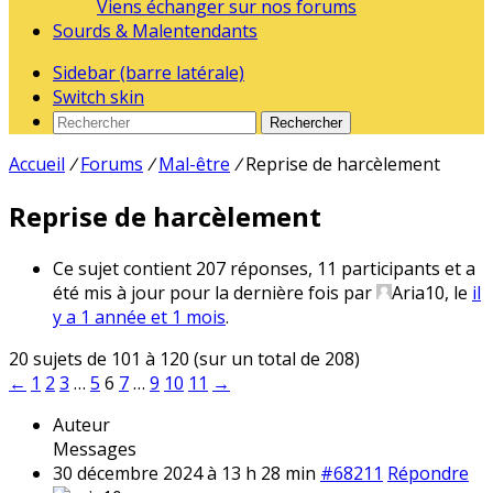
Viens échanger sur nos forums
Sourds & Malentendants
Sidebar (barre latérale)
Switch skin
Rechercher
Accueil
/
Forums
/
Mal-être
/
Reprise de harcèlement
Reprise de harcèlement
Ce sujet contient 207 réponses, 11 participants et a
été mis à jour pour la dernière fois par
Aria10
, le
il
y a 1 année et 1 mois
.
20 sujets de 101 à 120 (sur un total de 208)
←
1
2
3
…
5
6
7
…
9
10
11
→
Auteur
Messages
30 décembre 2024 à 13 h 28 min
#68211
Répondre