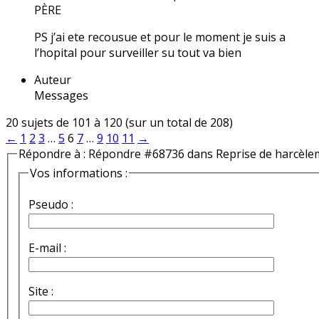
PÈRE
PS j’ai ete recousue et pour le moment je suis a
l’hopital pour surveiller su tout va bien
Auteur
Messages
20 sujets de 101 à 120 (sur un total de 208)
←
1
2
3
…
5
6
7
…
9
10
11
→
Répondre à : Répondre #68736 dans Reprise de harcèle
Vos informations :
Pseudo :
E-mail :
Site :