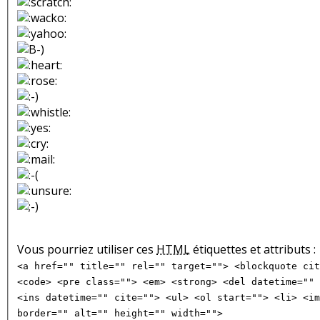
Vous pourriez utiliser ces
HTML
étiquettes et attributs :
<a href="" title="" rel="" target=""> <blockquote cit
<code> <pre class=""> <em> <strong> <del datetime="" 
<ins datetime="" cite=""> <ul> <ol start=""> <li> <im
border="" alt="" height="" width="">