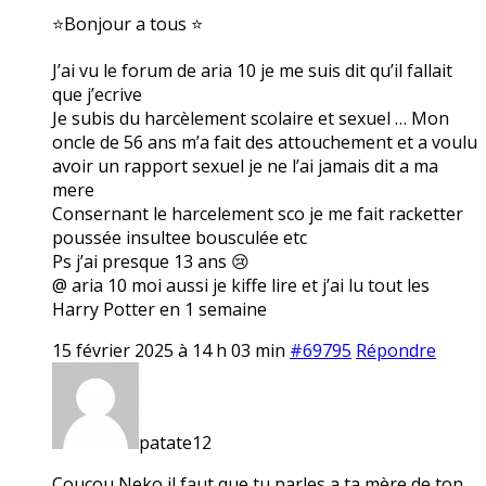
⭐Bonjour a tous ⭐
J’ai vu le forum de aria 10 je me suis dit qu’il fallait
que j’ecrive
Je subis du harcèlement scolaire et sexuel … Mon
oncle de 56 ans m’a fait des attouchement et a voulu
avoir un rapport sexuel je ne l’ai jamais dit a ma
mere
Consernant le harcelement sco je me fait racketter
poussée insultee bousculée etc
Ps j’ai presque 13 ans 😢
@ aria 10 moi aussi je kiffe lire et j’ai lu tout les
Harry Potter en 1 semaine
15 février 2025 à 14 h 03 min
#69795
Répondre
patate12
Coucou Neko il faut que tu parles a ta mère de ton