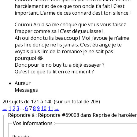
harcèlement et de ce que ton oncle t’a fait ! C’est
important. L’arme de ces connard c’est ton silence !
Coucou Arua sa me choque que vous vous faisez
frapper comme sa ! C’est dégueulasse !
Ah oui donc tu lis beaucoup ! Moi j’avoue je n’aime
pas lire donc je ne lis jamais. C’est étrange je te
voyais plus lire de la romance je ne sait pas
pourquoi 😂
Donc pour le no buy tu a déjà essayer ?
Qu’est ce que tu lit en ce moment ?
Auteur
Messages
20 sujets de 121 à 140 (sur un total de 208)
←
1
2
3
…
6
7
8
9
10
11
→
Répondre à : Répondre #69008 dans Reprise de harcèle
Vos informations :
Pseudo :