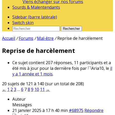
Viens échanger sur nos forums
Sourds & Malentendants
Sidebar (barre latérale)
Switch skin
Rechercher
Accueil
/
Forums
/
Mal-être
/
Reprise de harcèlement
Reprise de harcèlement
Ce sujet contient 207 réponses, 11 participants et a
été mis à jour pour la dernière fois par
Aria10
, le
il
y a 1 année et 1 mois
.
20 sujets de 121 à 140 (sur un total de 208)
←
1
2
3
…
6
7
8
9
10
11
→
Auteur
Messages
21 janvier 2025 à 17 h 40 min
#68975
Répondre