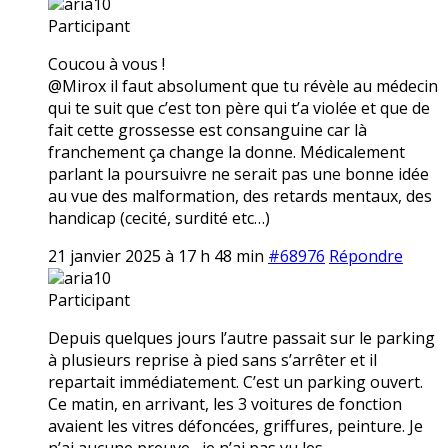
aria10
Participant
Coucou à vous !
@Mirox il faut absolument que tu révèle au médecin
qui te suit que c’est ton père qui t’a violée et que de
fait cette grossesse est consanguine car là
franchement ça change la donne. Médicalement
parlant la poursuivre ne serait pas une bonne idée
au vue des malformation, des retards mentaux, des
handicap (cecité, surdité etc…)
21 janvier 2025 à 17 h 48 min
#68976
Répondre
aria10
Participant
Depuis quelques jours l’autre passait sur le parking
à plusieurs reprise à pied sans s’arrêter et il
repartait immédiatement. C’est un parking ouvert.
Ce matin, en arrivant, les 3 voitures de fonction
avaient les vitres défoncées, griffures, peinture. Je
n’ai aucune preuve,, je n’ai pas vu les