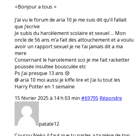
⭐Bonjour a tous ⭐
J’ai vu le forum de aria 10 je me suis dit qu’il fallait
que j’ecrive
Je subis du harcèlement scolaire et sexuel … Mon
oncle de 56 ans m’a fait des attouchement et a voulu
avoir un rapport sexuel je ne l’ai jamais dit a ma
mere
Consernant le harcelement sco je me fait racketter
poussée insultee bousculée etc
Ps j’ai presque 13 ans 😢
@ aria 10 moi aussi je kiffe lire et j’ai lu tout les
Harry Potter en 1 semaine
15 février 2025 à 14 h 03 min
#69795
Répondre
patate12
Coucou Neko il faut que tu parles a ta mère de ton