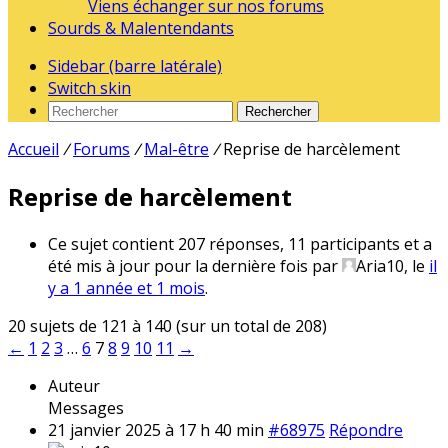
Viens échanger sur nos forums
Sourds & Malentendants
Sidebar (barre latérale)
Switch skin
Rechercher
Accueil
/
Forums
/
Mal-être
/
Reprise de harcèlement
Reprise de harcèlement
Ce sujet contient 207 réponses, 11 participants et a
été mis à jour pour la dernière fois par
Aria10
, le
il
y a 1 année et 1 mois
.
20 sujets de 121 à 140 (sur un total de 208)
←
1
2
3
…
6
7
8
9
10
11
→
Auteur
Messages
21 janvier 2025 à 17 h 40 min
#68975
Répondre