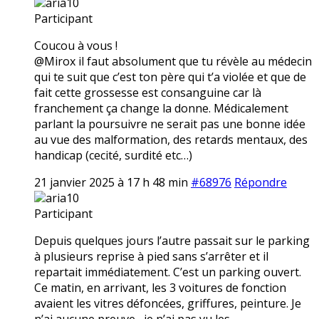
aria10
Participant
Coucou à vous !
@Mirox il faut absolument que tu révèle au médecin
qui te suit que c’est ton père qui t’a violée et que de
fait cette grossesse est consanguine car là
franchement ça change la donne. Médicalement
parlant la poursuivre ne serait pas une bonne idée
au vue des malformation, des retards mentaux, des
handicap (cecité, surdité etc…)
21 janvier 2025 à 17 h 48 min
#68976
Répondre
aria10
Participant
Depuis quelques jours l’autre passait sur le parking
à plusieurs reprise à pied sans s’arrêter et il
repartait immédiatement. C’est un parking ouvert.
Ce matin, en arrivant, les 3 voitures de fonction
avaient les vitres défoncées, griffures, peinture. Je
n’ai aucune preuve,, je n’ai pas vu les