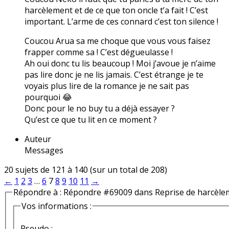
harcèlement et de ce que ton oncle t’a fait ! C’est
important. L’arme de ces connard c’est ton silence !
Coucou Arua sa me choque que vous vous faisez
frapper comme sa ! C’est dégueulasse !
Ah oui donc tu lis beaucoup ! Moi j’avoue je n’aime
pas lire donc je ne lis jamais. C’est étrange je te
voyais plus lire de la romance je ne sait pas
pourquoi 😂
Donc pour le no buy tu a déjà essayer ?
Qu’est ce que tu lit en ce moment ?
Auteur
Messages
20 sujets de 121 à 140 (sur un total de 208)
←
1
2
3
…
6
7
8
9
10
11
→
Répondre à : Répondre #69009 dans Reprise de harcèle
Vos informations :
Pseudo :