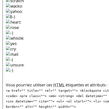
Vous pourriez utiliser ces
HTML
étiquettes et attributs :
<a href="" title="" rel="" target=""> <blockquote cit
<code> <pre class=""> <em> <strong> <del datetime="" 
<ins datetime="" cite=""> <ul> <ol start=""> <li> <im
border="" alt="" height="" width="">