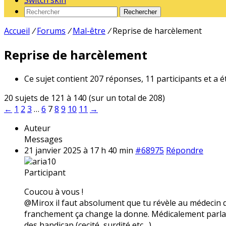
Switch skin
Rechercher
Accueil
/
Forums
/
Mal-être
/
Reprise de harcèlement
Reprise de harcèlement
Ce sujet contient 207 réponses, 11 participants et a é
20 sujets de 121 à 140 (sur un total de 208)
←
1
2
3
…
6
7
8
9
10
11
→
Auteur
Messages
21 janvier 2025 à 17 h 40 min
#68975
Répondre
aria10
Participant
Coucou à vous !
@Mirox il faut absolument que tu révèle au médecin qui
franchement ça change la donne. Médicalement parlan
des handicap (cecité, surdité etc…)