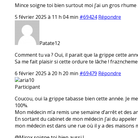
Mince soigne toi bien surtout moi j’ai un gros rhume 
5 février 2025 à 11 h 04 min
#69424
Répondre
Patate12
Comment tu va ? Oui, il parait que la grippe cette ann
Sa me fait plaisir si cette ordure te lâche ! fraznchemen
6 février 2025 à 20 h 20 min
#69479
Répondre
aria10
Participant
Coucou, oui la grippe tabasse bien cette année. Je me s
100%.
Mon médecin m’a remis une semaine d’arrêt et des ant
En sortant du cabinet de mon médecin j’ai du appeler 
mon médecin est dans une rue où il y a des maisons mai
@Mirox soigne toi bien aussi !