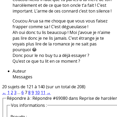
harcèlement et de ce que ton oncle t’a fait ! C’est
important. L’arme de ces connard c’est ton silence !
Coucou Arua sa me choque que vous vous faisez
frapper comme sa ! C’est dégueulasse !
Ah oui donc tu lis beaucoup ! Moi j’avoue je n’aime
pas lire donc je ne lis jamais. C’est étrange je te
voyais plus lire de la romance je ne sait pas
pourquoi 😂
Donc pour le no buy tu a déjà essayer ?
Qu’est ce que tu lit en ce moment ?
Auteur
Messages
20 sujets de 121 à 140 (sur un total de 208)
←
1
2
3
…
6
7
8
9
10
11
→
Répondre à : Répondre #69080 dans Reprise de harcèle
Vos informations :
Pseudo :