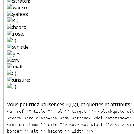
Vous pourriez utiliser ces
HTML
étiquettes et attributs :
<a href="" title="" rel="" target=""> <blockquote cit
<code> <pre class=""> <em> <strong> <del datetime="" 
<ins datetime="" cite=""> <ul> <ol start=""> <li> <im
border="" alt="" height="" width="">