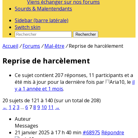
Viens échanger sur nos forums
Sourds & Malentendants
Sidebar (barre latérale)
Switch skin
Rechercher
Accueil
/
Forums
/
Mal-être
/
Reprise de harcèlement
Reprise de harcèlement
Ce sujet contient 207 réponses, 11 participants et a
été mis à jour pour la dernière fois par
Aria10
, le
il
y a 1 année et 1 mois
.
20 sujets de 121 à 140 (sur un total de 208)
←
1
2
3
…
6
7
8
9
10
11
→
Auteur
Messages
21 janvier 2025 à 17 h 40 min
#68975
Répondre