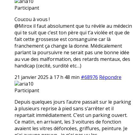
aria10
Participant
Coucou à vous !
@Mirox il faut absolument que tu révèle au médecin
qui te suit que c’est ton père qui t’a violée et que de
fait cette grossesse est consanguine car là
franchement ça change la donne. Médicalement
parlant la poursuivre ne serait pas une bonne idée
au vue des malformation, des retards mentaux, des
handicap (cecité, surdité etc…)
21 janvier 2025 à 17 h 48 min
#68976
Répondre
aria10
Participant
Depuis quelques jours l’autre passait sur le parking
à plusieurs reprise à pied sans s’arrêter et il
repartait immédiatement. C’est un parking ouvert.
Ce matin, en arrivant, les 3 voitures de fonction
avaient les vitres défoncées, griffures, peinture. Je
n’ai aucune preuve,, je n’ai pas vu les