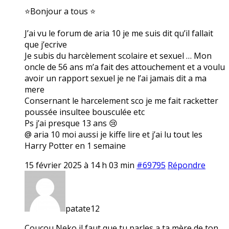
⭐Bonjour a tous ⭐
J’ai vu le forum de aria 10 je me suis dit qu’il fallait
que j’ecrive
Je subis du harcèlement scolaire et sexuel … Mon
oncle de 56 ans m’a fait des attouchement et a voulu
avoir un rapport sexuel je ne l’ai jamais dit a ma
mere
Consernant le harcelement sco je me fait racketter
poussée insultee bousculée etc
Ps j’ai presque 13 ans 😢
@ aria 10 moi aussi je kiffe lire et j’ai lu tout les
Harry Potter en 1 semaine
15 février 2025 à 14 h 03 min
#69795
Répondre
patate12
Coucou Neko il faut que tu parles a ta mère de ton