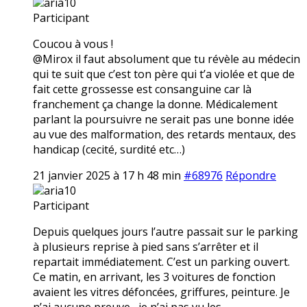
aria10
Participant
Coucou à vous !
@Mirox il faut absolument que tu révèle au médecin
qui te suit que c’est ton père qui t’a violée et que de
fait cette grossesse est consanguine car là
franchement ça change la donne. Médicalement
parlant la poursuivre ne serait pas une bonne idée
au vue des malformation, des retards mentaux, des
handicap (cecité, surdité etc…)
21 janvier 2025 à 17 h 48 min
#68976
Répondre
aria10
Participant
Depuis quelques jours l’autre passait sur le parking
à plusieurs reprise à pied sans s’arrêter et il
repartait immédiatement. C’est un parking ouvert.
Ce matin, en arrivant, les 3 voitures de fonction
avaient les vitres défoncées, griffures, peinture. Je
n’ai aucune preuve,, je n’ai pas vu les