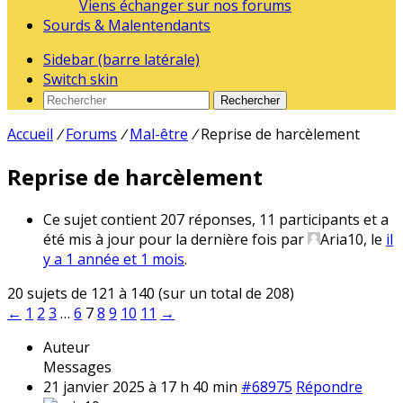
Viens échanger sur nos forums
Sourds & Malentendants
Sidebar (barre latérale)
Switch skin
Rechercher
Accueil
/
Forums
/
Mal-être
/
Reprise de harcèlement
Reprise de harcèlement
Ce sujet contient 207 réponses, 11 participants et a
été mis à jour pour la dernière fois par
Aria10
, le
il
y a 1 année et 1 mois
.
20 sujets de 121 à 140 (sur un total de 208)
←
1
2
3
…
6
7
8
9
10
11
→
Auteur
Messages
21 janvier 2025 à 17 h 40 min
#68975
Répondre