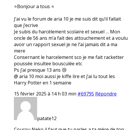
⭐Bonjour a tous ⭐
J’ai vu le forum de aria 10 je me suis dit qu’il fallait
que j’ecrive
Je subis du harcèlement scolaire et sexuel … Mon
oncle de 56 ans m’a fait des attouchement et a voulu
avoir un rapport sexuel je ne l’ai jamais dit a ma
mere
Consernant le harcelement sco je me fait racketter
poussée insultee bousculée etc
Ps j’ai presque 13 ans 😢
@ aria 10 moi aussi je kiffe lire et j’ai lu tout les
Harry Potter en 1 semaine
15 février 2025 à 14 h 03 min
#69795
Répondre
patate12
Coucou Neko il faut que tu parles a ta mère de ton