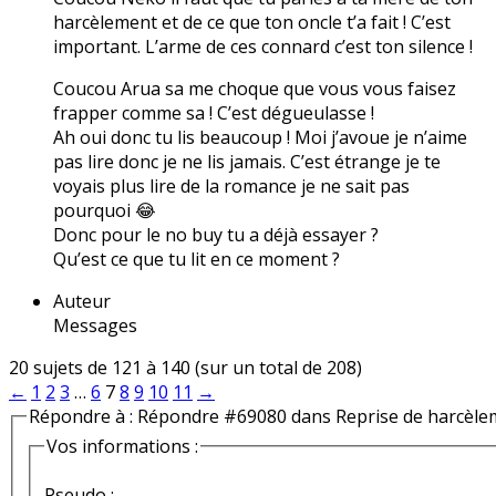
harcèlement et de ce que ton oncle t’a fait ! C’est
important. L’arme de ces connard c’est ton silence !
Coucou Arua sa me choque que vous vous faisez
frapper comme sa ! C’est dégueulasse !
Ah oui donc tu lis beaucoup ! Moi j’avoue je n’aime
pas lire donc je ne lis jamais. C’est étrange je te
voyais plus lire de la romance je ne sait pas
pourquoi 😂
Donc pour le no buy tu a déjà essayer ?
Qu’est ce que tu lit en ce moment ?
Auteur
Messages
20 sujets de 121 à 140 (sur un total de 208)
←
1
2
3
…
6
7
8
9
10
11
→
Répondre à : Répondre #69080 dans Reprise de harcèle
Vos informations :
Pseudo :