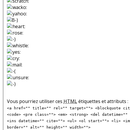
Vous pourriez utiliser ces
HTML
étiquettes et attributs :
<a href="" title="" rel="" target=""> <blockquote cit
<code> <pre class=""> <em> <strong> <del datetime="" 
<ins datetime="" cite=""> <ul> <ol start=""> <li> <im
border="" alt="" height="" width="">