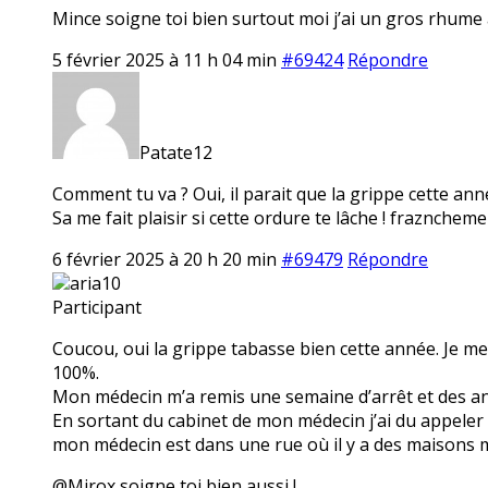
Mince soigne toi bien surtout moi j’ai un gros rhume 
5 février 2025 à 11 h 04 min
#69424
Répondre
Patate12
Comment tu va ? Oui, il parait que la grippe cette ann
Sa me fait plaisir si cette ordure te lâche ! fraznchemen
6 février 2025 à 20 h 20 min
#69479
Répondre
aria10
Participant
Coucou, oui la grippe tabasse bien cette année. Je me s
100%.
Mon médecin m’a remis une semaine d’arrêt et des ant
En sortant du cabinet de mon médecin j’ai du appeler 
mon médecin est dans une rue où il y a des maisons mai
@Mirox soigne toi bien aussi !