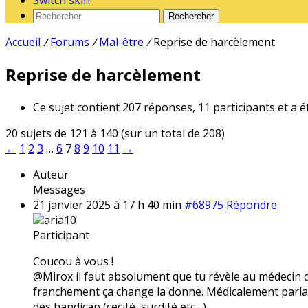
Switch skin
Rechercher
Accueil
/
Forums
/
Mal-être
/
Reprise de harcèlement
Reprise de harcèlement
Ce sujet contient 207 réponses, 11 participants et a é
20 sujets de 121 à 140 (sur un total de 208)
←
1
2
3
…
6
7
8
9
10
11
→
Auteur
Messages
21 janvier 2025 à 17 h 40 min
#68975
Répondre
aria10
Participant
Coucou à vous !
@Mirox il faut absolument que tu révèle au médecin qui
franchement ça change la donne. Médicalement parlan
des handicap (cecité, surdité etc…)