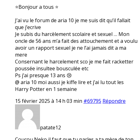
⭐Bonjour a tous ⭐
J’ai vu le forum de aria 10 je me suis dit qu’il fallait
que j’ecrive
Je subis du harcèlement scolaire et sexuel … Mon
oncle de 56 ans m’a fait des attouchement et a voulu
avoir un rapport sexuel je ne l’ai jamais dit a ma
mere
Consernant le harcelement sco je me fait racketter
poussée insultee bousculée etc
Ps j’ai presque 13 ans 😢
@ aria 10 moi aussi je kiffe lire et j’ai lu tout les
Harry Potter en 1 semaine
15 février 2025 à 14 h 03 min
#69795
Répondre
patate12
Coucou Neko il faut que tu parles a ta mère de ton