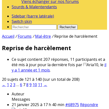
Viens échanger sur nos forums
Sourds & Malentendants
Sidebar (barre latérale)
Switch skin
Rechercher
Accueil
/
Forums
/
Mal-être
/
Reprise de harcèlement
Reprise de harcèlement
Ce sujet contient 207 réponses, 11 participants et a
été mis à jour pour la dernière fois par
Aria10
, le
il
y a 1 année et 1 mois
.
20 sujets de 121 à 140 (sur un total de 208)
←
1
2
3
…
6
7
8
9
10
11
→
Auteur
Messages
21 janvier 2025 à 17 h 40 min
#68975
Répondre