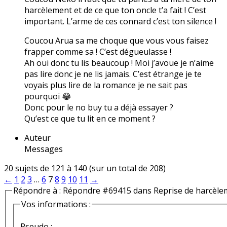
harcèlement et de ce que ton oncle t’a fait ! C’est
important. L’arme de ces connard c’est ton silence !
Coucou Arua sa me choque que vous vous faisez
frapper comme sa ! C’est dégueulasse !
Ah oui donc tu lis beaucoup ! Moi j’avoue je n’aime
pas lire donc je ne lis jamais. C’est étrange je te
voyais plus lire de la romance je ne sait pas
pourquoi 😂
Donc pour le no buy tu a déjà essayer ?
Qu’est ce que tu lit en ce moment ?
Auteur
Messages
20 sujets de 121 à 140 (sur un total de 208)
←
1
2
3
…
6
7
8
9
10
11
→
Répondre à : Répondre #69415 dans Reprise de harcèle
Vos informations :
Pseudo :