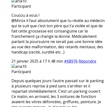
aria10
Participant
Coucou à vous !
@Mirox il faut absolument que tu révèle au médecin
qui te suit que c’est ton père qui t’a violée et que de
fait cette grossesse est consanguine car là
franchement ça change la donne. Médicalement
parlant la poursuivre ne serait pas une bonne idée
au vue des malformation, des retards mentaux, des
handicap (cecité, surdité etc…)
21 janvier 2025 à 17 h 48 min
#68976
Répondre
aria10
Participant
Depuis quelques jours l’autre passait sur le parking
à plusieurs reprise à pied sans s’arrêter et il
repartait immédiatement. C’est un parking ouvert.
Ce matin, en arrivant, les 3 voitures de fonction
avaient les vitres défoncées, griffures, peinture. Je
n’ai aucune preuve,, je n’ai pas vu les