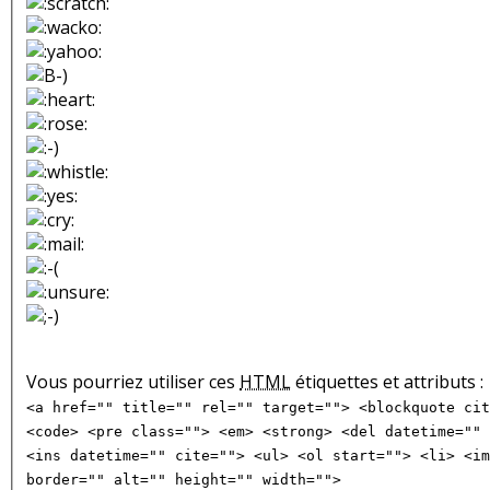
Vous pourriez utiliser ces
HTML
étiquettes et attributs :
<a href="" title="" rel="" target=""> <blockquote cit
<code> <pre class=""> <em> <strong> <del datetime="" 
<ins datetime="" cite=""> <ul> <ol start=""> <li> <im
border="" alt="" height="" width="">