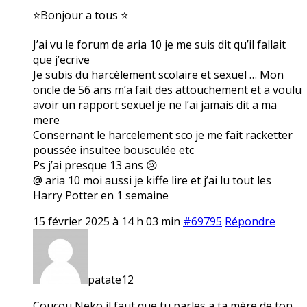
⭐Bonjour a tous ⭐
J’ai vu le forum de aria 10 je me suis dit qu’il fallait
que j’ecrive
Je subis du harcèlement scolaire et sexuel … Mon
oncle de 56 ans m’a fait des attouchement et a voulu
avoir un rapport sexuel je ne l’ai jamais dit a ma
mere
Consernant le harcelement sco je me fait racketter
poussée insultee bousculée etc
Ps j’ai presque 13 ans 😢
@ aria 10 moi aussi je kiffe lire et j’ai lu tout les
Harry Potter en 1 semaine
15 février 2025 à 14 h 03 min
#69795
Répondre
patate12
Coucou Neko il faut que tu parles a ta mère de ton