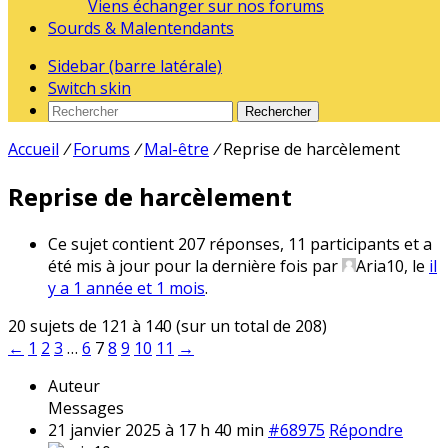
Viens échanger sur nos forums
Sourds & Malentendants
Sidebar (barre latérale)
Switch skin
Rechercher
Accueil
/
Forums
/
Mal-être
/
Reprise de harcèlement
Reprise de harcèlement
Ce sujet contient 207 réponses, 11 participants et a
été mis à jour pour la dernière fois par
Aria10
, le
il
y a 1 année et 1 mois
.
20 sujets de 121 à 140 (sur un total de 208)
←
1
2
3
…
6
7
8
9
10
11
→
Auteur
Messages
21 janvier 2025 à 17 h 40 min
#68975
Répondre