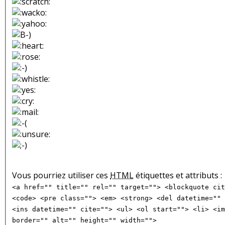
Vous pourriez utiliser ces
HTML
étiquettes et attributs :
<a href="" title="" rel="" target=""> <blockquote cit
<code> <pre class=""> <em> <strong> <del datetime="" 
<ins datetime="" cite=""> <ul> <ol start=""> <li> <im
border="" alt="" height="" width="">