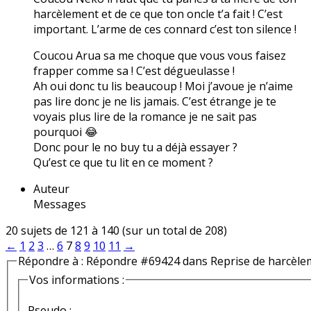
harcèlement et de ce que ton oncle t’a fait ! C’est
important. L’arme de ces connard c’est ton silence !
Coucou Arua sa me choque que vous vous faisez
frapper comme sa ! C’est dégueulasse !
Ah oui donc tu lis beaucoup ! Moi j’avoue je n’aime
pas lire donc je ne lis jamais. C’est étrange je te
voyais plus lire de la romance je ne sait pas
pourquoi 😂
Donc pour le no buy tu a déjà essayer ?
Qu’est ce que tu lit en ce moment ?
Auteur
Messages
20 sujets de 121 à 140 (sur un total de 208)
←
1
2
3
…
6
7
8
9
10
11
→
Répondre à : Répondre #69424 dans Reprise de harcèle
Vos informations :
Pseudo :