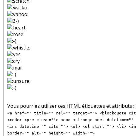
Vous pourriez utiliser ces
HTML
étiquettes et attributs :
<a href="" title="" rel="" target=""> <blockquote cit
<code> <pre class=""> <em> <strong> <del datetime="" 
<ins datetime="" cite=""> <ul> <ol start=""> <li> <im
border="" alt="" height="" width="">