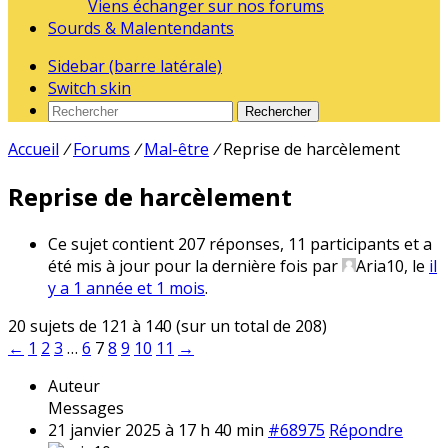
Viens échanger sur nos forums
Sourds & Malentendants
Sidebar (barre latérale)
Switch skin
Rechercher
Accueil
/
Forums
/
Mal-être
/
Reprise de harcèlement
Reprise de harcèlement
Ce sujet contient 207 réponses, 11 participants et a
été mis à jour pour la dernière fois par
Aria10
, le
il
y a 1 année et 1 mois
.
20 sujets de 121 à 140 (sur un total de 208)
←
1
2
3
…
6
7
8
9
10
11
→
Auteur
Messages
21 janvier 2025 à 17 h 40 min
#68975
Répondre