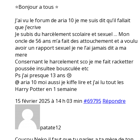
⭐Bonjour a tous ⭐
J’ai vu le forum de aria 10 je me suis dit qu’il fallait
que j’ecrive
Je subis du harcèlement scolaire et sexuel … Mon
oncle de 56 ans m’a fait des attouchement et a voulu
avoir un rapport sexuel je ne l’ai jamais dit a ma
mere
Consernant le harcelement sco je me fait racketter
poussée insultee bousculée etc
Ps j’ai presque 13 ans 😢
@ aria 10 moi aussi je kiffe lire et j’ai lu tout les
Harry Potter en 1 semaine
15 février 2025 à 14 h 03 min
#69795
Répondre
patate12
Coucou Neko il faut que tu parles a ta mère de ton