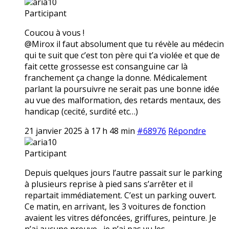
aria10
Participant
Coucou à vous !
@Mirox il faut absolument que tu révèle au médecin
qui te suit que c’est ton père qui t’a violée et que de
fait cette grossesse est consanguine car là
franchement ça change la donne. Médicalement
parlant la poursuivre ne serait pas une bonne idée
au vue des malformation, des retards mentaux, des
handicap (cecité, surdité etc…)
21 janvier 2025 à 17 h 48 min
#68976
Répondre
aria10
Participant
Depuis quelques jours l’autre passait sur le parking
à plusieurs reprise à pied sans s’arrêter et il
repartait immédiatement. C’est un parking ouvert.
Ce matin, en arrivant, les 3 voitures de fonction
avaient les vitres défoncées, griffures, peinture. Je
n’ai aucune preuve,, je n’ai pas vu les