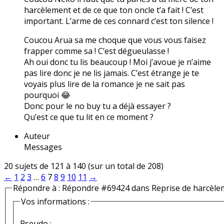
harcèlement et de ce que ton oncle t’a fait ! C’est
important. L’arme de ces connard c’est ton silence !
Coucou Arua sa me choque que vous vous faisez
frapper comme sa ! C’est dégueulasse !
Ah oui donc tu lis beaucoup ! Moi j’avoue je n’aime
pas lire donc je ne lis jamais. C’est étrange je te
voyais plus lire de la romance je ne sait pas
pourquoi 😂
Donc pour le no buy tu a déjà essayer ?
Qu’est ce que tu lit en ce moment ?
Auteur
Messages
20 sujets de 121 à 140 (sur un total de 208)
←
1
2
3
…
6
7
8
9
10
11
→
Répondre à : Répondre #69424 dans Reprise de harcèle
Vos informations :
Pseudo :