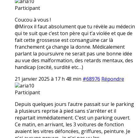
aria10
Participant
Coucou à vous !
@Mirox il faut absolument que tu révèle au médecin
qui te suit que c’est ton père qui t’a violée et que de
fait cette grossesse est consanguine car là
franchement ça change la donne. Médicalement
parlant la poursuivre ne serait pas une bonne idée
au vue des malformation, des retards mentaux, des
handicap (cecité, surdité etc…)
21 janvier 2025 à 17 h 48 min
#68976
Répondre
aria10
Participant
Depuis quelques jours l’autre passait sur le parking
à plusieurs reprise à pied sans s’arrêter et il
repartait immédiatement. C’est un parking ouvert.
Ce matin, en arrivant, les 3 voitures de fonction
avaient les vitres défoncées, griffures, peinture. Je
n’ai aucune preuve,, je n’ai pas vu les