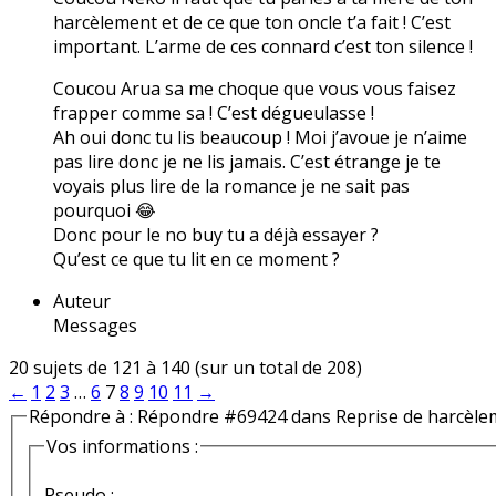
harcèlement et de ce que ton oncle t’a fait ! C’est
important. L’arme de ces connard c’est ton silence !
Coucou Arua sa me choque que vous vous faisez
frapper comme sa ! C’est dégueulasse !
Ah oui donc tu lis beaucoup ! Moi j’avoue je n’aime
pas lire donc je ne lis jamais. C’est étrange je te
voyais plus lire de la romance je ne sait pas
pourquoi 😂
Donc pour le no buy tu a déjà essayer ?
Qu’est ce que tu lit en ce moment ?
Auteur
Messages
20 sujets de 121 à 140 (sur un total de 208)
←
1
2
3
…
6
7
8
9
10
11
→
Répondre à : Répondre #69424 dans Reprise de harcèle
Vos informations :
Pseudo :