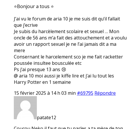
⭐Bonjour a tous ⭐
J’ai vu le forum de aria 10 je me suis dit qu’il fallait
que j’ecrive
Je subis du harcèlement scolaire et sexuel … Mon
oncle de 56 ans m’a fait des attouchement et a voulu
avoir un rapport sexuel je ne l’ai jamais dit a ma
mere
Consernant le harcelement sco je me fait racketter
poussée insultee bousculée etc
Ps j’ai presque 13 ans 😢
@ aria 10 moi aussi je kiffe lire et j’ai lu tout les
Harry Potter en 1 semaine
15 février 2025 à 14 h 03 min
#69795
Répondre
patate12
Coucou Neko il faut que tu parles a ta mère de ton