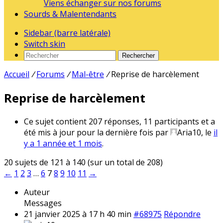
Viens échanger sur nos forums
Sourds & Malentendants
Sidebar (barre latérale)
Switch skin
Rechercher
Accueil
/
Forums
/
Mal-être
/
Reprise de harcèlement
Reprise de harcèlement
Ce sujet contient 207 réponses, 11 participants et a
été mis à jour pour la dernière fois par
Aria10
, le
il
y a 1 année et 1 mois
.
20 sujets de 121 à 140 (sur un total de 208)
←
1
2
3
…
6
7
8
9
10
11
→
Auteur
Messages
21 janvier 2025 à 17 h 40 min
#68975
Répondre