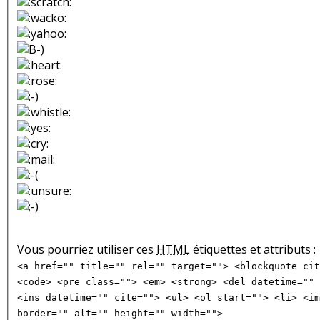
Vous pourriez utiliser ces
HTML
étiquettes et attributs :
<a href="" title="" rel="" target=""> <blockquote cit
<code> <pre class=""> <em> <strong> <del datetime="" 
<ins datetime="" cite=""> <ul> <ol start=""> <li> <im
border="" alt="" height="" width="">