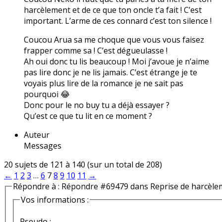
harcèlement et de ce que ton oncle t’a fait ! C’est
important. L’arme de ces connard c’est ton silence !
Coucou Arua sa me choque que vous vous faisez
frapper comme sa ! C’est dégueulasse !
Ah oui donc tu lis beaucoup ! Moi j’avoue je n’aime
pas lire donc je ne lis jamais. C’est étrange je te
voyais plus lire de la romance je ne sait pas
pourquoi 😂
Donc pour le no buy tu a déjà essayer ?
Qu’est ce que tu lit en ce moment ?
Auteur
Messages
20 sujets de 121 à 140 (sur un total de 208)
←
1
2
3
…
6
7
8
9
10
11
→
Répondre à : Répondre #69479 dans Reprise de harcèle
Vos informations :
Pseudo :