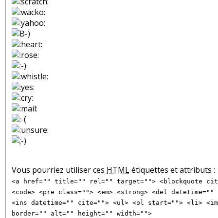
Vous pourriez utiliser ces
HTML
étiquettes et attributs :
<a href="" title="" rel="" target=""> <blockquote cit
<code> <pre class=""> <em> <strong> <del datetime="" 
<ins datetime="" cite=""> <ul> <ol start=""> <li> <im
border="" alt="" height="" width="">