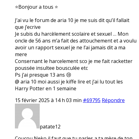
⭐Bonjour a tous ⭐
J’ai vu le forum de aria 10 je me suis dit qu’il fallait
que j’ecrive
Je subis du harcèlement scolaire et sexuel … Mon
oncle de 56 ans m’a fait des attouchement et a voulu
avoir un rapport sexuel je ne l’ai jamais dit a ma
mere
Consernant le harcelement sco je me fait racketter
poussée insultee bousculée etc
Ps j’ai presque 13 ans 😢
@ aria 10 moi aussi je kiffe lire et j’ai lu tout les
Harry Potter en 1 semaine
15 février 2025 à 14 h 03 min
#69795
Répondre
patate12
Coucou Neko il faut que tu parles a ta mère de ton