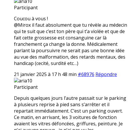
aria10
Participant
Coucou à vous !
@Mirox il faut absolument que tu révèle au médecin
qui te suit que c’est ton père qui t’a violée et que de
fait cette grossesse est consanguine car là
franchement ça change la donne. Médicalement
parlant la poursuivre ne serait pas une bonne idée
au vue des malformation, des retards mentaux, des
handicap (cecité, surdité etc…)
21 janvier 2025 à 17 h 48 min
#68976
Répondre
aria10
Participant
Depuis quelques jours l’autre passait sur le parking
à plusieurs reprise à pied sans s’arrêter et il
repartait immédiatement. C’est un parking ouvert.
Ce matin, en arrivant, les 3 voitures de fonction
avaient les vitres défoncées, griffures, peinture. Je
n’ai aucune preuve,, je n’ai pas vu les