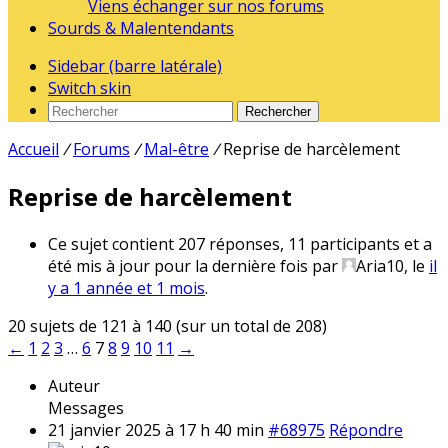
Viens échanger sur nos forums
Sourds & Malentendants
Sidebar (barre latérale)
Switch skin
Rechercher
Accueil
/
Forums
/
Mal-être
/
Reprise de harcèlement
Reprise de harcèlement
Ce sujet contient 207 réponses, 11 participants et a
été mis à jour pour la dernière fois par
Aria10
, le
il
y a 1 année et 1 mois
.
20 sujets de 121 à 140 (sur un total de 208)
←
1
2
3
…
6
7
8
9
10
11
→
Auteur
Messages
21 janvier 2025 à 17 h 40 min
#68975
Répondre