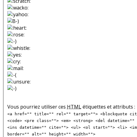
Vous pourriez utiliser ces
HTML
étiquettes et attributs :
<a href="" title="" rel="" target=""> <blockquote cit
<code> <pre class=""> <em> <strong> <del datetime="" 
<ins datetime="" cite=""> <ul> <ol start=""> <li> <im
border="" alt="" height="" width="">