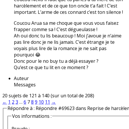
harcèlement et de ce que ton oncle t’a fait ! C’est
important. L’arme de ces connard c’est ton silence !
Coucou Arua sa me choque que vous vous faisez
frapper comme sa ! C’est dégueulasse !
Ah oui donc tu lis beaucoup ! Moi j’avoue je n’aime
pas lire donc je ne lis jamais. C’est étrange je te
voyais plus lire de la romance je ne sait pas
pourquoi 😂
Donc pour le no buy tu a déjà essayer ?
Qu’est ce que tu lit en ce moment ?
Auteur
Messages
20 sujets de 121 à 140 (sur un total de 208)
←
1
2
3
…
6
7
8
9
10
11
→
Répondre à : Répondre #69623 dans Reprise de harcèle
Vos informations :
Pseudo :