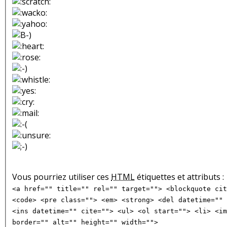
Vous pourriez utiliser ces
HTML
étiquettes et attributs :
<a href="" title="" rel="" target=""> <blockquote cit
<code> <pre class=""> <em> <strong> <del datetime="" 
<ins datetime="" cite=""> <ul> <ol start=""> <li> <im
border="" alt="" height="" width="">