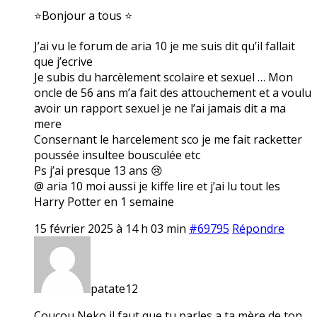
⭐Bonjour a tous ⭐
J’ai vu le forum de aria 10 je me suis dit qu’il fallait
que j’ecrive
Je subis du harcèlement scolaire et sexuel … Mon
oncle de 56 ans m’a fait des attouchement et a voulu
avoir un rapport sexuel je ne l’ai jamais dit a ma
mere
Consernant le harcelement sco je me fait racketter
poussée insultee bousculée etc
Ps j’ai presque 13 ans 😢
@ aria 10 moi aussi je kiffe lire et j’ai lu tout les
Harry Potter en 1 semaine
15 février 2025 à 14 h 03 min
#69795
Répondre
patate12
Coucou Neko il faut que tu parles a ta mère de ton