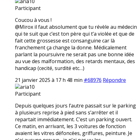
aria10
Participant
Coucou à vous !
@Mirox il faut absolument que tu révèle au médecin
qui te suit que c’est ton père qui t’a violée et que de
fait cette grossesse est consanguine car là
franchement ça change la donne. Médicalement
parlant la poursuivre ne serait pas une bonne idée
au vue des malformation, des retards mentaux, des
handicap (cecité, surdité etc…)
21 janvier 2025 à 17 h 48 min
#68976
Répondre
aria10
Participant
Depuis quelques jours l’autre passait sur le parking
à plusieurs reprise à pied sans s’arrêter et il
repartait immédiatement. C’est un parking ouvert.
Ce matin, en arrivant, les 3 voitures de fonction
avaient les vitres défoncées, griffures, peinture. Je
n’ai aucune preuve,, je n’ai pas vu les