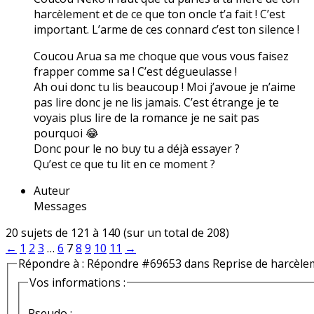
harcèlement et de ce que ton oncle t’a fait ! C’est
important. L’arme de ces connard c’est ton silence !
Coucou Arua sa me choque que vous vous faisez
frapper comme sa ! C’est dégueulasse !
Ah oui donc tu lis beaucoup ! Moi j’avoue je n’aime
pas lire donc je ne lis jamais. C’est étrange je te
voyais plus lire de la romance je ne sait pas
pourquoi 😂
Donc pour le no buy tu a déjà essayer ?
Qu’est ce que tu lit en ce moment ?
Auteur
Messages
20 sujets de 121 à 140 (sur un total de 208)
←
1
2
3
…
6
7
8
9
10
11
→
Répondre à : Répondre #69653 dans Reprise de harcèle
Vos informations :
Pseudo :