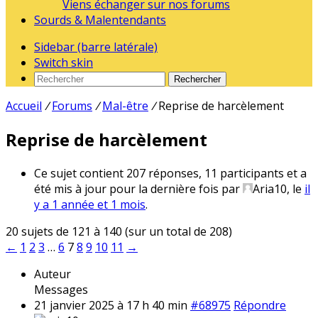
Viens échanger sur nos forums
Sourds & Malentendants
Sidebar (barre latérale)
Switch skin
Rechercher
Accueil
/
Forums
/
Mal-être
/
Reprise de harcèlement
Reprise de harcèlement
Ce sujet contient 207 réponses, 11 participants et a
été mis à jour pour la dernière fois par
Aria10
, le
il
y a 1 année et 1 mois
.
20 sujets de 121 à 140 (sur un total de 208)
←
1
2
3
…
6
7
8
9
10
11
→
Auteur
Messages
21 janvier 2025 à 17 h 40 min
#68975
Répondre