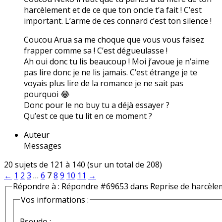
harcèlement et de ce que ton oncle t’a fait ! C’est
important. L’arme de ces connard c’est ton silence !
Coucou Arua sa me choque que vous vous faisez
frapper comme sa ! C’est dégueulasse !
Ah oui donc tu lis beaucoup ! Moi j’avoue je n’aime
pas lire donc je ne lis jamais. C’est étrange je te
voyais plus lire de la romance je ne sait pas
pourquoi 😂
Donc pour le no buy tu a déjà essayer ?
Qu’est ce que tu lit en ce moment ?
Auteur
Messages
20 sujets de 121 à 140 (sur un total de 208)
←
1
2
3
…
6
7
8
9
10
11
→
Répondre à : Répondre #69653 dans Reprise de harcèle
Vos informations :
Pseudo :