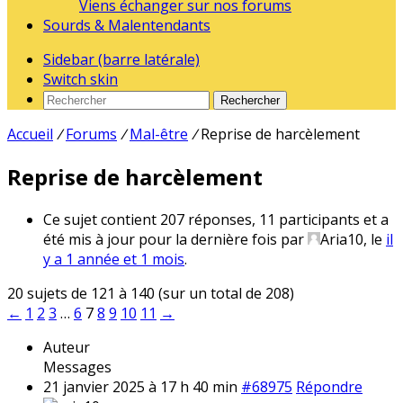
Viens échanger sur nos forums
Sourds & Malentendants
Sidebar (barre latérale)
Switch skin
Rechercher
Accueil
/
Forums
/
Mal-être
/
Reprise de harcèlement
Reprise de harcèlement
Ce sujet contient 207 réponses, 11 participants et a
été mis à jour pour la dernière fois par
Aria10
, le
il
y a 1 année et 1 mois
.
20 sujets de 121 à 140 (sur un total de 208)
←
1
2
3
…
6
7
8
9
10
11
→
Auteur
Messages
21 janvier 2025 à 17 h 40 min
#68975
Répondre