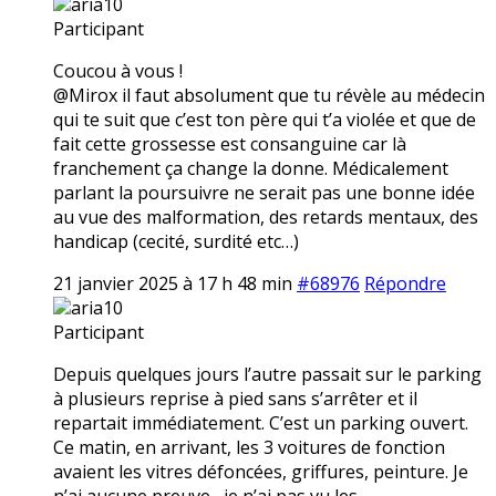
aria10
Participant
Coucou à vous !
@Mirox il faut absolument que tu révèle au médecin
qui te suit que c’est ton père qui t’a violée et que de
fait cette grossesse est consanguine car là
franchement ça change la donne. Médicalement
parlant la poursuivre ne serait pas une bonne idée
au vue des malformation, des retards mentaux, des
handicap (cecité, surdité etc…)
21 janvier 2025 à 17 h 48 min
#68976
Répondre
aria10
Participant
Depuis quelques jours l’autre passait sur le parking
à plusieurs reprise à pied sans s’arrêter et il
repartait immédiatement. C’est un parking ouvert.
Ce matin, en arrivant, les 3 voitures de fonction
avaient les vitres défoncées, griffures, peinture. Je
n’ai aucune preuve,, je n’ai pas vu les