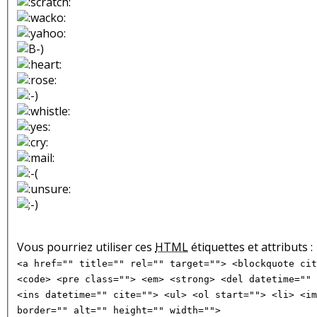
Vous pourriez utiliser ces
HTML
étiquettes et attributs :
<a href="" title="" rel="" target=""> <blockquote cit
<code> <pre class=""> <em> <strong> <del datetime="" 
<ins datetime="" cite=""> <ul> <ol start=""> <li> <im
border="" alt="" height="" width="">