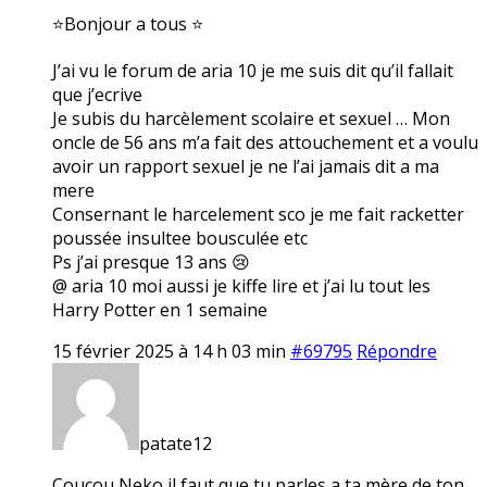
⭐Bonjour a tous ⭐
J’ai vu le forum de aria 10 je me suis dit qu’il fallait
que j’ecrive
Je subis du harcèlement scolaire et sexuel … Mon
oncle de 56 ans m’a fait des attouchement et a voulu
avoir un rapport sexuel je ne l’ai jamais dit a ma
mere
Consernant le harcelement sco je me fait racketter
poussée insultee bousculée etc
Ps j’ai presque 13 ans 😢
@ aria 10 moi aussi je kiffe lire et j’ai lu tout les
Harry Potter en 1 semaine
15 février 2025 à 14 h 03 min
#69795
Répondre
patate12
Coucou Neko il faut que tu parles a ta mère de ton