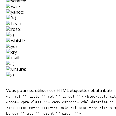
Vous pourriez utiliser ces
HTML
étiquettes et attributs :
<a href="" title="" rel="" target=""> <blockquote cit
<code> <pre class=""> <em> <strong> <del datetime="" 
<ins datetime="" cite=""> <ul> <ol start=""> <li> <im
border="" alt="" height="" width="">