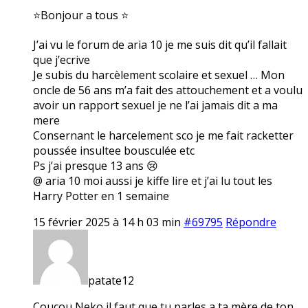
⭐Bonjour a tous ⭐
J’ai vu le forum de aria 10 je me suis dit qu’il fallait
que j’ecrive
Je subis du harcèlement scolaire et sexuel … Mon
oncle de 56 ans m’a fait des attouchement et a voulu
avoir un rapport sexuel je ne l’ai jamais dit a ma
mere
Consernant le harcelement sco je me fait racketter
poussée insultee bousculée etc
Ps j’ai presque 13 ans 😢
@ aria 10 moi aussi je kiffe lire et j’ai lu tout les
Harry Potter en 1 semaine
15 février 2025 à 14 h 03 min
#69795
Répondre
patate12
Coucou Neko il faut que tu parles a ta mère de ton