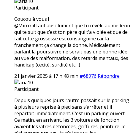
aria10
Participant
Coucou à vous !
@Mirox il faut absolument que tu révèle au médecin
qui te suit que c’est ton père qui t’a violée et que de
fait cette grossesse est consanguine car là
franchement ça change la donne. Médicalement
parlant la poursuivre ne serait pas une bonne idée
au vue des malformation, des retards mentaux, des
handicap (cecité, surdité etc…)
21 janvier 2025 à 17 h 48 min
#68976
Répondre
aria10
Participant
Depuis quelques jours l’autre passait sur le parking
à plusieurs reprise à pied sans s’arrêter et il
repartait immédiatement. C’est un parking ouvert.
Ce matin, en arrivant, les 3 voitures de fonction
avaient les vitres défoncées, griffures, peinture. Je
n’ai aucune preuve,, je n’ai pas vu les