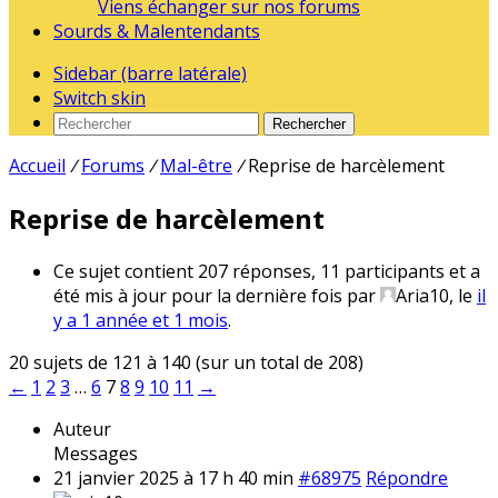
Viens échanger sur nos forums
Sourds & Malentendants
Sidebar (barre latérale)
Switch skin
Rechercher
Accueil
/
Forums
/
Mal-être
/
Reprise de harcèlement
Reprise de harcèlement
Ce sujet contient 207 réponses, 11 participants et a
été mis à jour pour la dernière fois par
Aria10
, le
il
y a 1 année et 1 mois
.
20 sujets de 121 à 140 (sur un total de 208)
←
1
2
3
…
6
7
8
9
10
11
→
Auteur
Messages
21 janvier 2025 à 17 h 40 min
#68975
Répondre