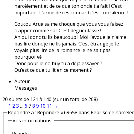
harcèlement et de ce que ton oncle t’a fait ! C’est
important. L’arme de ces connard c’est ton silence !
Coucou Arua sa me choque que vous vous faisez
frapper comme sa ! C’est dégueulasse !
Ah oui donc tu lis beaucoup ! Moi j’avoue je n’aime
pas lire donc je ne lis jamais. C’est étrange je te
voyais plus lire de la romance je ne sait pas
pourquoi 😂
Donc pour le no buy tu a déjà essayer ?
Qu’est ce que tu lit en ce moment ?
Auteur
Messages
20 sujets de 121 à 140 (sur un total de 208)
←
1
2
3
…
6
7
8
9
10
11
→
Répondre à : Répondre #69658 dans Reprise de harcèle
Vos informations :
Pseudo :