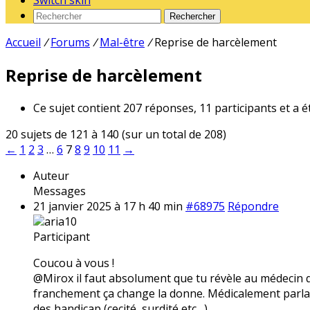
Switch skin
Rechercher
Accueil
/
Forums
/
Mal-être
/
Reprise de harcèlement
Reprise de harcèlement
Ce sujet contient 207 réponses, 11 participants et a é
20 sujets de 121 à 140 (sur un total de 208)
←
1
2
3
…
6
7
8
9
10
11
→
Auteur
Messages
21 janvier 2025 à 17 h 40 min
#68975
Répondre
aria10
Participant
Coucou à vous !
@Mirox il faut absolument que tu révèle au médecin qui
franchement ça change la donne. Médicalement parlan
des handicap (cecité, surdité etc…)