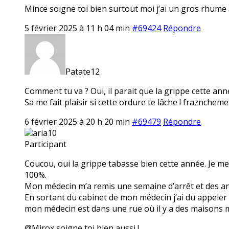
Mince soigne toi bien surtout moi j’ai un gros rhume 
5 février 2025 à 11 h 04 min
#69424
Répondre
Patate12
Comment tu va ? Oui, il parait que la grippe cette ann
Sa me fait plaisir si cette ordure te lâche ! fraznchemen
6 février 2025 à 20 h 20 min
#69479
Répondre
aria10
Participant
Coucou, oui la grippe tabasse bien cette année. Je me s
100%.
Mon médecin m’a remis une semaine d’arrêt et des ant
En sortant du cabinet de mon médecin j’ai du appeler 
mon médecin est dans une rue où il y a des maisons mai
@Mirox soigne toi bien aussi !