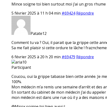
Mince soigne toi bien surtout moi j’ai un gros rhume 
5 février 2025 à 11 h 04 min
#69424
Répondre
Patate12
Comment tu va ? Oui, il parait que la grippe cette ann
Sa me fait plaisir si cette ordure te lâche ! fraznchemen
6 février 2025 à 20 h 20 min
#69479
Répondre
aria10
Participant
Coucou, oui la grippe tabasse bien cette année. Je me s
100%.
Mon médecin m’a remis une semaine d’arrêt et des ant
En sortant du cabinet de mon médecin j’ai du appeler 
mon médecin est dans une rue où il y a des maisons mai
@Mirox soigne toi bien aussi !