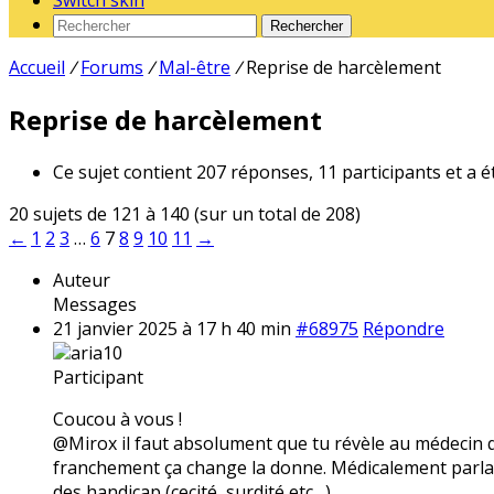
Switch skin
Rechercher
Accueil
/
Forums
/
Mal-être
/
Reprise de harcèlement
Reprise de harcèlement
Ce sujet contient 207 réponses, 11 participants et a é
20 sujets de 121 à 140 (sur un total de 208)
←
1
2
3
…
6
7
8
9
10
11
→
Auteur
Messages
21 janvier 2025 à 17 h 40 min
#68975
Répondre
aria10
Participant
Coucou à vous !
@Mirox il faut absolument que tu révèle au médecin qui
franchement ça change la donne. Médicalement parlan
des handicap (cecité, surdité etc…)