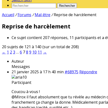
Switch skin
Rechercher
Accueil
/
Forums
/
Mal-être
/
Reprise de harcèlement
Reprise de harcèlement
Ce sujet contient 207 réponses, 11 participants et a é
20 sujets de 121 à 140 (sur un total de 208)
←
1
2
3
…
6
7
8
9
10
11
→
Auteur
Messages
21 janvier 2025 à 17 h 40 min
#68975
Répondre
aria10
Participant
Coucou à vous !
@Mirox il faut absolument que tu révèle au médecin qui
franchement ça change la donne. Médicalement parlan
des handicap (cecité, surdité etc…)