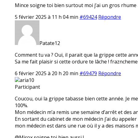
Mince soigne toi bien surtout moi j’ai un gros rhume 
5 février 2025 à 11 h 04 min
#69424
Répondre
Patate12
Comment tu va ? Oui, il parait que la grippe cette ann
Sa me fait plaisir si cette ordure te lâche ! fraznchemen
6 février 2025 à 20 h 20 min
#69479
Répondre
aria10
Participant
Coucou, oui la grippe tabasse bien cette année. Je me s
100%.
Mon médecin m’a remis une semaine d’arrêt et des ant
En sortant du cabinet de mon médecin j’ai du appeler 
mon médecin est dans une rue où il y a des maisons mai
@Mirox soigne toi bien aussi !