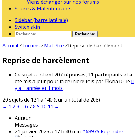
Viens échanger sur nos forums
Sourds & Malentendants
Sidebar (barre latérale)
Switch skin
Rechercher
Accueil
/
Forums
/
Mal-être
/
Reprise de harcèlement
Reprise de harcèlement
Ce sujet contient 207 réponses, 11 participants et a
été mis à jour pour la dernière fois par
Aria10
, le
il
y a 1 année et 1 mois
.
20 sujets de 121 à 140 (sur un total de 208)
←
1
2
3
…
6
7
8
9
10
11
→
Auteur
Messages
21 janvier 2025 à 17 h 40 min
#68975
Répondre