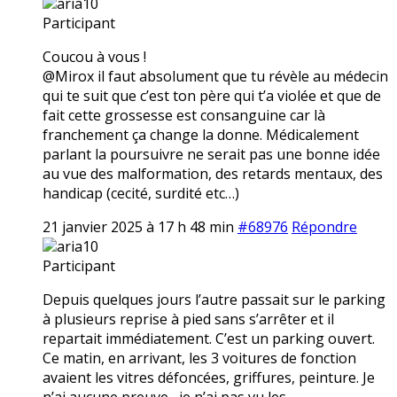
aria10
Participant
Coucou à vous !
@Mirox il faut absolument que tu révèle au médecin
qui te suit que c’est ton père qui t’a violée et que de
fait cette grossesse est consanguine car là
franchement ça change la donne. Médicalement
parlant la poursuivre ne serait pas une bonne idée
au vue des malformation, des retards mentaux, des
handicap (cecité, surdité etc…)
21 janvier 2025 à 17 h 48 min
#68976
Répondre
aria10
Participant
Depuis quelques jours l’autre passait sur le parking
à plusieurs reprise à pied sans s’arrêter et il
repartait immédiatement. C’est un parking ouvert.
Ce matin, en arrivant, les 3 voitures de fonction
avaient les vitres défoncées, griffures, peinture. Je
n’ai aucune preuve,, je n’ai pas vu les