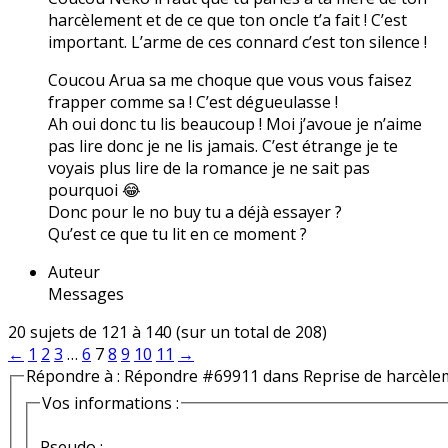
harcèlement et de ce que ton oncle t’a fait ! C’est
important. L’arme de ces connard c’est ton silence !
Coucou Arua sa me choque que vous vous faisez
frapper comme sa ! C’est dégueulasse !
Ah oui donc tu lis beaucoup ! Moi j’avoue je n’aime
pas lire donc je ne lis jamais. C’est étrange je te
voyais plus lire de la romance je ne sait pas
pourquoi 😂
Donc pour le no buy tu a déjà essayer ?
Qu’est ce que tu lit en ce moment ?
Auteur
Messages
20 sujets de 121 à 140 (sur un total de 208)
←
1
2
3
…
6
7
8
9
10
11
→
Répondre à : Répondre #69911 dans Reprise de harcèle
Vos informations :
Pseudo :