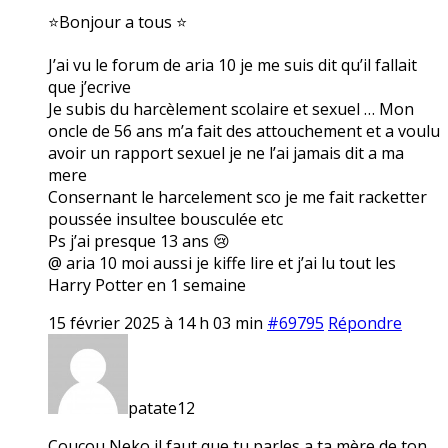
⭐Bonjour a tous ⭐
J’ai vu le forum de aria 10 je me suis dit qu’il fallait
que j’ecrive
Je subis du harcèlement scolaire et sexuel … Mon
oncle de 56 ans m’a fait des attouchement et a voulu
avoir un rapport sexuel je ne l’ai jamais dit a ma
mere
Consernant le harcelement sco je me fait racketter
poussée insultee bousculée etc
Ps j’ai presque 13 ans 😢
@ aria 10 moi aussi je kiffe lire et j’ai lu tout les
Harry Potter en 1 semaine
15 février 2025 à 14 h 03 min
#69795
Répondre
patate12
Coucou Neko il faut que tu parles a ta mère de ton