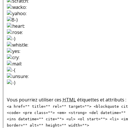
Vous pourriez utiliser ces
HTML
étiquettes et attributs :
<a href="" title="" rel="" target=""> <blockquote cit
<code> <pre class=""> <em> <strong> <del datetime="" 
<ins datetime="" cite=""> <ul> <ol start=""> <li> <im
border="" alt="" height="" width="">