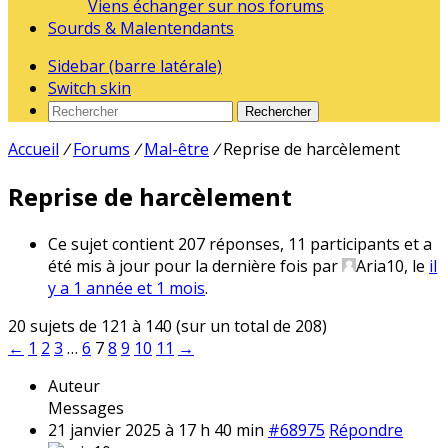
Viens échanger sur nos forums
Sourds & Malentendants
Sidebar (barre latérale)
Switch skin
Rechercher
Accueil
/
Forums
/
Mal-être
/
Reprise de harcèlement
Reprise de harcèlement
Ce sujet contient 207 réponses, 11 participants et a
été mis à jour pour la dernière fois par
Aria10
, le
il
y a 1 année et 1 mois
.
20 sujets de 121 à 140 (sur un total de 208)
←
1
2
3
…
6
7
8
9
10
11
→
Auteur
Messages
21 janvier 2025 à 17 h 40 min
#68975
Répondre