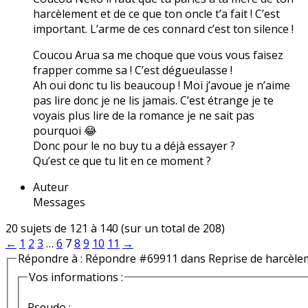
harcèlement et de ce que ton oncle t’a fait ! C’est
important. L’arme de ces connard c’est ton silence !
Coucou Arua sa me choque que vous vous faisez
frapper comme sa ! C’est dégueulasse !
Ah oui donc tu lis beaucoup ! Moi j’avoue je n’aime
pas lire donc je ne lis jamais. C’est étrange je te
voyais plus lire de la romance je ne sait pas
pourquoi 😂
Donc pour le no buy tu a déjà essayer ?
Qu’est ce que tu lit en ce moment ?
Auteur
Messages
20 sujets de 121 à 140 (sur un total de 208)
←
1
2
3
…
6
7
8
9
10
11
→
Répondre à : Répondre #69911 dans Reprise de harcèle
Vos informations :
Pseudo :