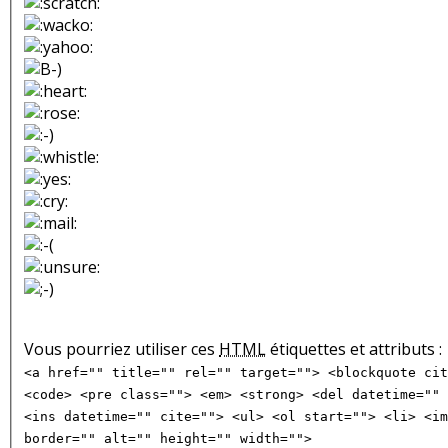
Vous pourriez utiliser ces
HTML
étiquettes et attributs :
<a href="" title="" rel="" target=""> <blockquote cit
<code> <pre class=""> <em> <strong> <del datetime="" 
<ins datetime="" cite=""> <ul> <ol start=""> <li> <im
border="" alt="" height="" width="">