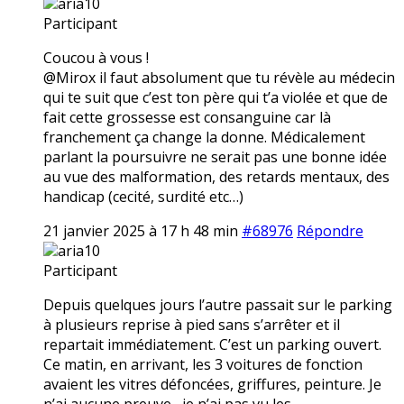
aria10
Participant
Coucou à vous !
@Mirox il faut absolument que tu révèle au médecin
qui te suit que c’est ton père qui t’a violée et que de
fait cette grossesse est consanguine car là
franchement ça change la donne. Médicalement
parlant la poursuivre ne serait pas une bonne idée
au vue des malformation, des retards mentaux, des
handicap (cecité, surdité etc…)
21 janvier 2025 à 17 h 48 min
#68976
Répondre
aria10
Participant
Depuis quelques jours l’autre passait sur le parking
à plusieurs reprise à pied sans s’arrêter et il
repartait immédiatement. C’est un parking ouvert.
Ce matin, en arrivant, les 3 voitures de fonction
avaient les vitres défoncées, griffures, peinture. Je
n’ai aucune preuve,, je n’ai pas vu les