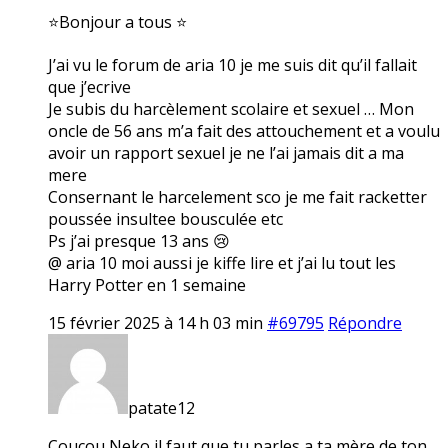
⭐Bonjour a tous ⭐
J’ai vu le forum de aria 10 je me suis dit qu’il fallait
que j’ecrive
Je subis du harcèlement scolaire et sexuel … Mon
oncle de 56 ans m’a fait des attouchement et a voulu
avoir un rapport sexuel je ne l’ai jamais dit a ma
mere
Consernant le harcelement sco je me fait racketter
poussée insultee bousculée etc
Ps j’ai presque 13 ans 😢
@ aria 10 moi aussi je kiffe lire et j’ai lu tout les
Harry Potter en 1 semaine
15 février 2025 à 14 h 03 min
#69795
Répondre
patate12
Coucou Neko il faut que tu parles a ta mère de ton