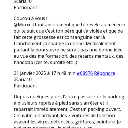
aria10
Participant
Coucou à vous !
@Mirox il faut absolument que tu révèle au médecin
qui te suit que c’est ton père qui t’a violée et que de
fait cette grossesse est consanguine car là
franchement ça change la donne. Médicalement
parlant la poursuivre ne serait pas une bonne idée
au vue des malformation, des retards mentaux, des
handicap (cecité, surdité etc…)
21 janvier 2025 à 17 h 48 min
#68976
Répondre
aria10
Participant
Depuis quelques jours l’autre passait sur le parking
à plusieurs reprise à pied sans s’arrêter et il
repartait immédiatement. C’est un parking ouvert.
Ce matin, en arrivant, les 3 voitures de fonction
avaient les vitres défoncées, griffures, peinture. Je
n’ai aucune preuve,, je n’ai pas vu les