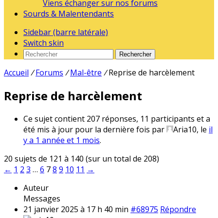
Viens échanger sur nos forums
Sourds & Malentendants
Sidebar (barre latérale)
Switch skin
Rechercher
Accueil
/
Forums
/
Mal-être
/
Reprise de harcèlement
Reprise de harcèlement
Ce sujet contient 207 réponses, 11 participants et a
été mis à jour pour la dernière fois par
Aria10
, le
il
y a 1 année et 1 mois
.
20 sujets de 121 à 140 (sur un total de 208)
←
1
2
3
…
6
7
8
9
10
11
→
Auteur
Messages
21 janvier 2025 à 17 h 40 min
#68975
Répondre