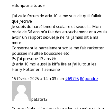
⭐Bonjour a tous ⭐
J’ai vu le forum de aria 10 je me suis dit qu’il fallait
que j’ecrive
Je subis du harcèlement scolaire et sexuel … Mon
oncle de 56 ans m’a fait des attouchement et a voulu
avoir un rapport sexuel je ne l’ai jamais dit a ma
mere
Consernant le harcelement sco je me fait racketter
poussée insultee bousculée etc
Ps j’ai presque 13 ans 😢
@ aria 10 moi aussi je kiffe lire et j’ai lu tout les
Harry Potter en 1 semaine
15 février 2025 à 14 h 03 min
#69795
Répondre
patate12
Coucou Neko il faut que tu parles a ta mère de ton