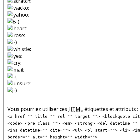
Vous pourriez utiliser ces
HTML
étiquettes et attributs :
<a href="" title="" rel="" target=""> <blockquote cit
<code> <pre class=""> <em> <strong> <del datetime="" 
<ins datetime="" cite=""> <ul> <ol start=""> <li> <im
border="" alt="" height="" width="">