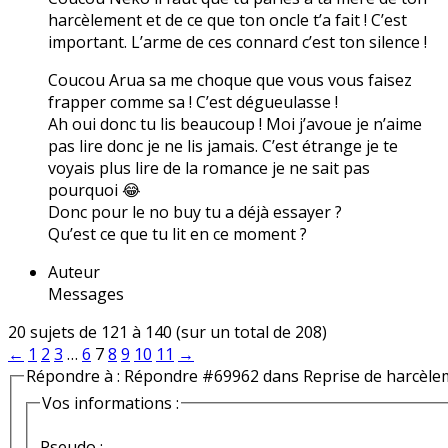
harcèlement et de ce que ton oncle t’a fait ! C’est
important. L’arme de ces connard c’est ton silence !
Coucou Arua sa me choque que vous vous faisez
frapper comme sa ! C’est dégueulasse !
Ah oui donc tu lis beaucoup ! Moi j’avoue je n’aime
pas lire donc je ne lis jamais. C’est étrange je te
voyais plus lire de la romance je ne sait pas
pourquoi 😂
Donc pour le no buy tu a déjà essayer ?
Qu’est ce que tu lit en ce moment ?
Auteur
Messages
20 sujets de 121 à 140 (sur un total de 208)
←
1
2
3
…
6
7
8
9
10
11
→
Répondre à : Répondre #69962 dans Reprise de harcèle
Vos informations :
Pseudo :