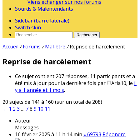
Viens échanger sur nos forums
Sourds & Malentendants
Sidebar (barre latérale)
Switch skin
Rechercher
Accueil
/
Forums
/
Mal-être
/
Reprise de harcèlement
Reprise de harcèlement
Ce sujet contient 207 réponses, 11 participants et a
été mis à jour pour la dernière fois par
Aria10
, le
il
y a 1 année et 1 mois
.
20 sujets de 141 à 160 (sur un total de 208)
←
1
2
3
…
7
8
9
10
11
→
Auteur
Messages
16 février 2025 à 11 h 14 min
#69793
Répondre