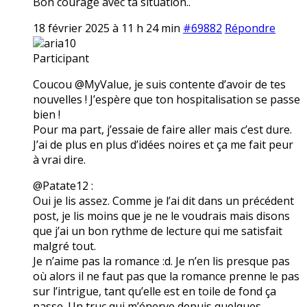
Bon courage avec ta situation..
18 février 2025 à 11 h 24 min
#69882
Répondre
aria10
Participant
Coucou @MyValue, je suis contente d’avoir de tes
nouvelles ! J’espère que ton hospitalisation se passe
bien !
Pour ma part, j’essaie de faire aller mais c’est dure.
J’ai de plus en plus d’idées noires et ça me fait peur
à vrai dire.
@Patate12 :
Oui je lis assez. Comme je l’ai dit dans un précédent
post, je lis moins que je ne le voudrais mais disons
que j’ai un bon rythme de lecture qui me satisfait
malgré tout.
Je n’aime pas la romance :d. Je n’en lis presque pas
où alors il ne faut pas que la romance prenne le pas
sur l’intrigue, tant qu’elle est en toile de fond ça
passe. Un truc qui m’énerve depuis quelques