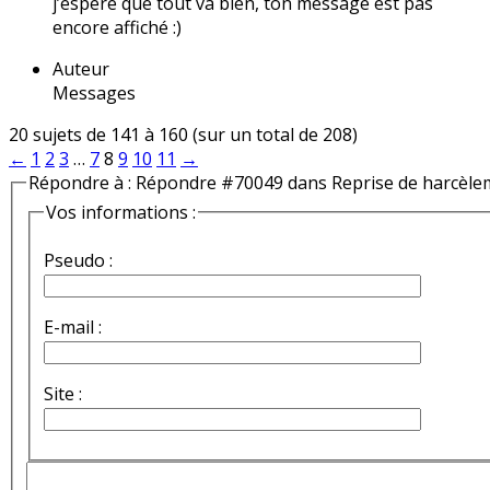
j’espère que tout va bien, ton message est pas
encore affiché :)
Auteur
Messages
20 sujets de 141 à 160 (sur un total de 208)
←
1
2
3
…
7
8
9
10
11
→
Répondre à : Répondre #70049 dans Reprise de harcèle
Vos informations :
Pseudo :
E-mail :
Site :