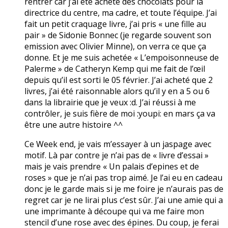
rentrer car j’ai été acheté des chocolats pour la
directrice du centre, ma cadre, et toute l’équipe. J’ai
fait un petit craquage livre, j’ai pris « une fille au
pair » de Sidonie Bonnec (je regarde souvent son
emission avec Olivier Minne), on verra ce que ça
donne. Et je me suis achetée « L’empoisonneuse de
Palerme » de Catheryn Kemp qui me fait de l’œil
depuis qu’il est sorti le 05 février. J’ai acheté que 2
livres, j’ai été raisonnable alors qu’il y en a 5 ou 6
dans la librairie que je veux :d. J’ai réussi à me
contrôler, je suis fière de moi :youpi: en mars ça va
être une autre histoire ^^
Ce Week end, je vais m’essayer à un jaspage avec
motif. Là par contre je n’ai pas de « livre d’essai »
mais je vais prendre « Un palais d’epines et de
roses » que je n’ai pas trop aimé. Je l’ai eu en cadeau
donc je le garde mais si je me foire je n’aurais pas de
regret car je ne lirai plus c’est sûr. J’ai une amie qui a
une imprimante à découpe qui va me faire mon
stencil d’une rose avec des épines. Du coup, je ferai