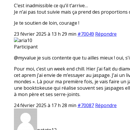
C’est inadmissible ce qu’il t’arrive…
Je n’ai pas tout suivie mais ça prend des proportions 
Je te soutien de loin, courage !
23 février 2025 à 13 h 29 min
#70049
Répondre
aria10
Participant
@myvalue je suis contente que tu ailles mieux ! oui, s’i
Pour moi, c’est un week end chill. Hier j’ai fait du dia
cet aprem j’ai envie de m’essayer au jaspage. J’ai un li
mondes ». Là pour ma première fois, je vais faire un ja
une booktokeuse qui réalise souvent ses jaspages elle
à mon père et ses serre-joints.
24 février 2025 à 17 h 28 min
#70087
Répondre
patate12