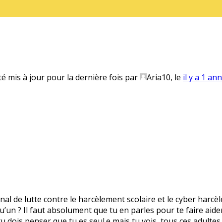
té mis à jour pour la dernière fois par
Aria10
, le
il y a 1 an
onal de lutte contre le harcèlement scolaire et le cyber harcè
’un ? Il faut absolument que tu en parles pour te faire aider.
 tu dois penser que tu es seul.e mais tu vois, tous ces adultes