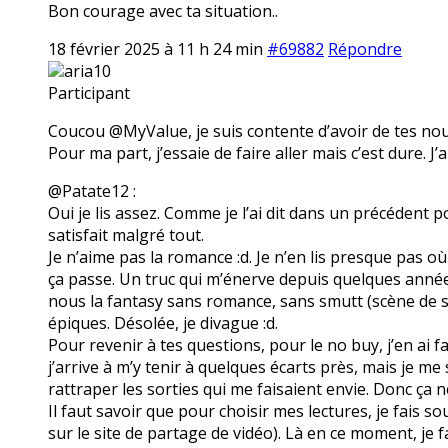
Bon courage avec ta situation..
18 février 2025 à 11 h 24 min
#69882
Répondre
aria10
Participant
Coucou @MyValue, je suis contente d’avoir de tes nouve
Pour ma part, j’essaie de faire aller mais c’est dure. J’
@Patate12 :
Oui je lis assez. Comme je l’ai dit dans un précédent p
satisfait malgré tout.
Je n’aime pas la romance :d. Je n’en lis presque pas où 
ça passe. Un truc qui m’énerve depuis quelques année
nous la fantasy sans romance, sans smutt (scène de 
épiques. Désolée, je divague :d.
Pour revenir à tes questions, pour le no buy, j’en ai f
j’arrive à m’y tenir à quelques écarts près, mais je m
rattraper les sorties qui me faisaient envie. Donc ça n
Il faut savoir que pour choisir mes lectures, je fais s
sur le site de partage de vidéo). Là en ce moment, je fa