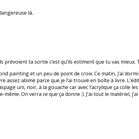
dangereuse là..
ls prévoient ta sortie c’est qu’ils estiment que tu vas mieux. T
mond painting et un peu de point de croix. Ce matin, j’ai dormi 
vre assez abimé parce que je l’ai trouvé en boîte à livre. L’édi
spage uni, noir, à la gouache car avec l’acrylique ça colle les
-même. On verra ce que ça donne :). J’ai tout le matériel, j’