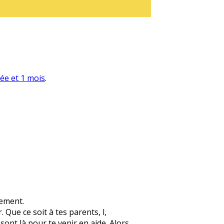
née et 1 mois
.
lement.
 Que ce soit à tes parents, l,
 sont là pour te venir en aide. Alors