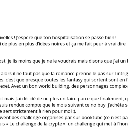
lles ! J’espère que ton hospitalisation se passe bien !
ai de plus en plus d’idées noires et ça me fait peur à vrai dire.
ost, je lis moins que je ne le voudrais mais disons que j’ai u
alors il ne faut pas que la romance prenne le pas sur l’intrig
s, c’est que presque toutes les fantasy qui sortent sont en 
sexe). Avec un bon world building, des personnages complexe
ait mais j’ai décidé de ne plus en faire parce que finalement, 
e suis rendue compte que le mois suivant ce no buy, j’achète 
e sert strictement à rien pour moi :).
ouvent des challenge organisés par sur booktube (ce n’est pas 
is « Le challenge de la crypte », un challenge qui met à l’honn