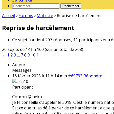
Switch skin
Rechercher
Accueil
/
Forums
/
Mal-être
/
Reprise de harcèlement
Reprise de harcèlement
Ce sujet contient 207 réponses, 11 participants et a é
20 sujets de 141 à 160 (sur un total de 208)
←
1
2
3
…
7
8
9
10
11
→
Auteur
Messages
16 février 2025 à 11 h 14 min
#69793
Répondre
aria10
Participant
Coucou @ neko
Je te conseille d’appeler le 3018. C’est le numéro nati
Est ce que tu as déjà parler de ce harcèlement à quelqu
infirmière, un prof, ta CPE, un surveillant. Je sais que