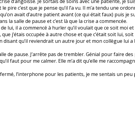
se d’angoisse. Je sortais de soins avec une patiente, je suis
et le pire c’est que je pense qu’il l’a vu. Il m’a tendu une ord
r qu’on avait d’autre patient avant (ce qui était faux) puis je
ns la salle de pause et c’est là que la crise a commencée.
de lui, il a commencé à hurler qu’il voulait que ce soit moi 
que j’étais occupée à autre chose et que c’était soit lui, soit i
en disant qu’il reviendrait un autre jour et mon collègue lui a
salle de pause. J’arrête pas de trembler. Génial pour faire des 
qu’il faut pour me calmer. Elle m’a dit qu’elle me raccompagn
ermé, l’interphone pour les patients, je me sentais un peu pl