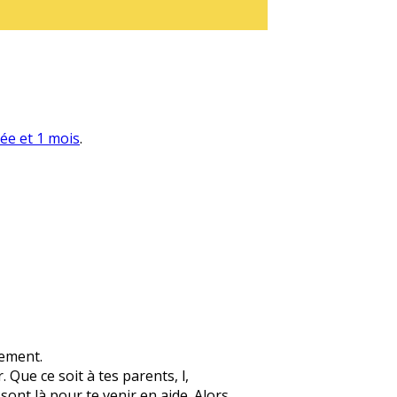
née et 1 mois
.
lement.
 Que ce soit à tes parents, l,
 sont là pour te venir en aide. Alors