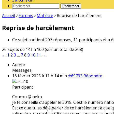
Switch skin
Rechercher
Accueil
/
Forums
/
Mal-être
/
Reprise de harcèlement
Reprise de harcèlement
Ce sujet contient 207 réponses, 11 participants et a é
20 sujets de 141 à 160 (sur un total de 208)
←
1
2
3
…
7
8
9
10
11
→
Auteur
Messages
16 février 2025 à 11 h 14 min
#69793
Répondre
aria10
Participant
Coucou @ neko
Je te conseille d’appeler le 3018. C’est le numéro nati
Est ce que tu as déjà parler de ce harcèlement à quelqu
infirmière, un prof, ta CPE, un surveillant. Je sais que