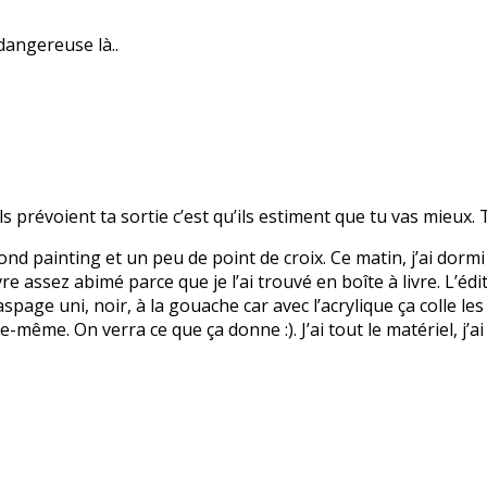
dangereuse là..
ls prévoient ta sortie c’est qu’ils estiment que tu vas mieux. T
mond painting et un peu de point de croix. Ce matin, j’ai dormi 
vre assez abimé parce que je l’ai trouvé en boîte à livre. L’édi
spage uni, noir, à la gouache car avec l’acrylique ça colle les
-même. On verra ce que ça donne :). J’ai tout le matériel, j’