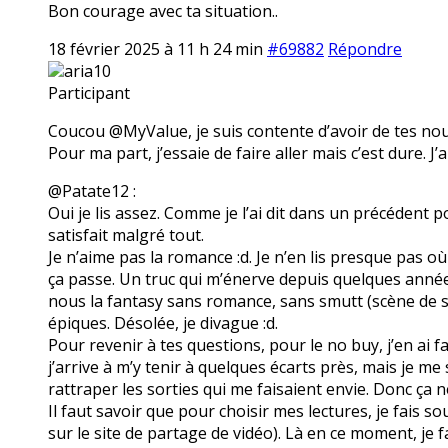
Bon courage avec ta situation..
18 février 2025 à 11 h 24 min
#69882
Répondre
aria10
Participant
Coucou @MyValue, je suis contente d’avoir de tes nouve
Pour ma part, j’essaie de faire aller mais c’est dure. J’
@Patate12 :
Oui je lis assez. Comme je l’ai dit dans un précédent p
satisfait malgré tout.
Je n’aime pas la romance :d. Je n’en lis presque pas où 
ça passe. Un truc qui m’énerve depuis quelques année
nous la fantasy sans romance, sans smutt (scène de 
épiques. Désolée, je divague :d.
Pour revenir à tes questions, pour le no buy, j’en ai f
j’arrive à m’y tenir à quelques écarts près, mais je m
rattraper les sorties qui me faisaient envie. Donc ça n
Il faut savoir que pour choisir mes lectures, je fais s
sur le site de partage de vidéo). Là en ce moment, je fa