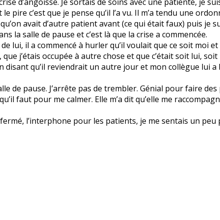
se d’angoisse. Je sortais de soins avec une patiente, je suis
et le pire c’est que je pense qu’il l’a vu. Il m’a tendu une ord
r qu’on avait d’autre patient avant (ce qui était faux) puis je
ns la salle de pause et c’est là que la crise a commencée.
de lui, il a commencé à hurler qu’il voulait que ce soit moi 
que j’étais occupée à autre chose et que c’était soit lui, soit i
en disant qu’il reviendrait un autre jour et mon collègue lui a
salle de pause. J’arrête pas de trembler. Génial pour faire des 
qu’il faut pour me calmer. Elle m’a dit qu’elle me raccompagn
ermé, l’interphone pour les patients, je me sentais un peu pl