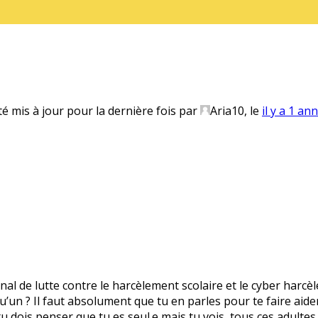
té mis à jour pour la dernière fois par
Aria10
, le
il y a 1 an
onal de lutte contre le harcèlement scolaire et le cyber harcè
’un ? Il faut absolument que tu en parles pour te faire aider.
 tu dois penser que tu es seul.e mais tu vois, tous ces adultes