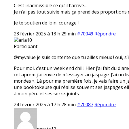
C’est inadmissible ce qu’il t’arrive…
Je n’ai pas tout suivie mais ça prend des proportions 
Je te soutien de loin, courage !
23 février 2025 à 13 h 29 min
#70049
Répondre
aria10
Participant
@myvalue je suis contente que tu ailles mieux ! oui, s’i
Pour moi, c’est un week end chill. Hier j’ai fait du dia
cet aprem j’ai envie de m’essayer au jaspage. J’ai un li
mondes ». Là pour ma première fois, je vais faire un ja
une booktokeuse qui réalise souvent ses jaspages elle
à mon père et ses serre-joints.
24 février 2025 à 17 h 28 min
#70087
Répondre
patate12