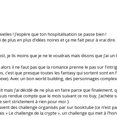
lles ! J’espère que ton hospitalisation se passe bien !
ai de plus en plus d’idées noires et ça me fait peur à vrai dire.
ost, je lis moins que je ne le voudrais mais disons que j’ai u
alors il ne faut pas que la romance prenne le pas sur l’intrig
s, c’est que presque toutes les fantasy qui sortent sont en 
sexe). Avec un bon world building, des personnages complexe
ait mais j’ai décidé de ne plus en faire parce que finalement, 
e suis rendue compte que le mois suivant ce no buy, j’achète 
e sert strictement à rien pour moi :).
ouvent des challenge organisés par sur booktube (ce n’est pas 
is « Le challenge de la crypte », un challenge qui met à l’honn